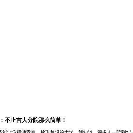
：不止吉大分院那么简单！
能让你挥洒青春、放飞梦想的大学！我知道，很多人一听到“吉林