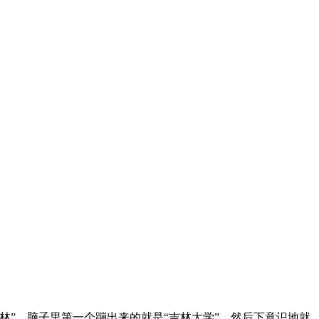
”，脑子里第一个蹦出来的就是“吉林大学”，然后下意识地就