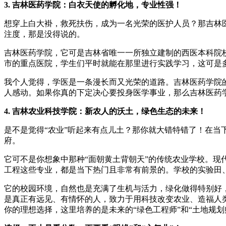
3. 吉林医药学院：白衣天使的孵化地，专业性强！
想穿上白大褂，救死扶伤，成为一名光荣的医护人员？那吉林
注度，那是没得说的。
吉林医药学院，它可是吉林省唯一一所独立建制的西医本科院
市的重点医院，学生们平时就能在那里进行实践学习，这可是
我个人觉得，学医是一条漫长而又光荣的道路。吉林医药学院
人感动。如果你真的下定决心要投身医学事业，那么吉林医药
4. 吉林农业科技学院：新农人的沃土，绿色生态的未来！
是不是觉得“农业”听起来有点儿土？那你就大错特错了！在当
府。
它可不是你想象中那种“面朝黄土背朝天”的传统农业学校。
工程这些专业，都是当下热门且非常有前景的。学校的实验田
它的校园环境，自然也是充满了生机与活力，绿化做得特别好
是真正有远见、有情怀的人，致力于用科技改变农业、造福人
你的理想选择，这里培养的是未来的“绿色工程师”和“土地规划