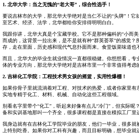
1. 北华大学：当之无愧的“老大哥”，综合性选手！
要说吉林市的大学，那北华大学绝对是当仁不让的“头牌”！
至艺术、经济、法学，北华都给你安排得明明白白。
我跟你讲，北华大真是个宝藏学校。它不是那种偏科的“小而
而成的，这背景一拉出来，是不是就有种“群英荟萃”的感觉
存，走在里面，历史感和现代气息扑面而来。食堂饭菜味道也
而且，北华大的毕业生就业情况一直都很稳健。你想想看，专
体的专业方向，那北华大学绝对是吉林市里一个非常值得考虑的
2. 吉林化工学院：工程技术男女孩的摇篮，实用性爆棚！
如果你骨子里就流淌着对工程、对技术的热爱，或者你家里有
实地专精于化工、材料、机械、自动化这些工程领域。
别看名字里带个“化工”，听起来好像有点儿“冷门”，但实际
备和实训基地那叫一个齐全，很多课程都是直接在模拟工厂里
我身边就有在吉林化工学院毕业的朋友，他们一毕业，很多就
上特别吃香。如果你对工科有兴趣，而且目标明确，想毕业就