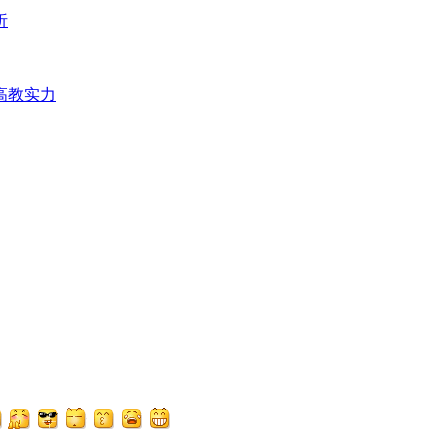
析
高教实力