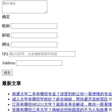
确定
昵称
邮箱
网址
QQ
Address
最新文章
南通大学二本有哪些专业？深度剖析让你一看便懂的专业
成人大学有哪些学校好？超全揭秘，帮你避开选校雷区
0
江苏有哪些985211大学？最新名单全解读，教你一眼看
安微有哪些三本大学？揭秘这些校园里的不为人知故事
0