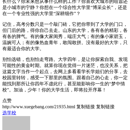
长什么？你未来想从事什么样的工作？你喜欢大城市的喧嚣还
是小城市的宁静？你想在一个综合性大学里“博采众长”，还是
在一个专业性强的大学里“深耕细作”？
记住，高考分数只是一个敲门砖，它把你带到了大学的门口，
但门后的路，得你自己去走。山东的大学，各有各的精彩，各
有各的脾气。有的像大家闺秀，端庄大气；有的像小家碧玉，
温婉可人；有的像热血青年，敢闯敢拼。没有最好的大学，只
有最适合你的大学。
别怕选错，也别怕走弯路。大学四年，是让你探索自我、发现
可能性的黄金时期。就算你现在觉得一片迷茫，也没关系，把
这篇文字当作一个起点，去网上多看看学长学姐们的分享，去
校园里转转，感受一下那里的氛围。跟着自己的心走，你一定
能找到那所让你四年不虚此行，甚至能影响你一生的“梦中情
校”。加油，少年！你的大学生活，即将拉开序幕！
点赞
http://www.xuegebang.com/21935.html
复制链接
复制链接
选学校