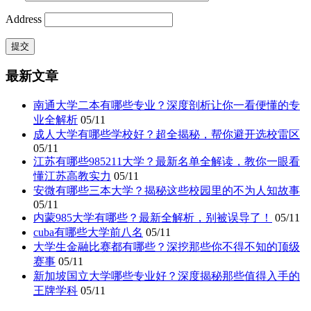
Address
最新文章
南通大学二本有哪些专业？深度剖析让你一看便懂的专
业全解析
05/11
成人大学有哪些学校好？超全揭秘，帮你避开选校雷区
05/11
江苏有哪些985211大学？最新名单全解读，教你一眼看
懂江苏高教实力
05/11
安微有哪些三本大学？揭秘这些校园里的不为人知故事
05/11
内蒙985大学有哪些？最新全解析，别被误导了！
05/11
cuba有哪些大学前八名
05/11
大学生金融比赛都有哪些？深挖那些你不得不知的顶级
赛事
05/11
新加坡国立大学哪些专业好？深度揭秘那些值得入手的
王牌学科
05/11