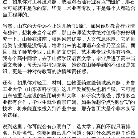
过，如果你对工科没兴趣，或者对石油行业有点“抵触”，那石
大可能就不是你的菜。毕竟，术业有专攻，不是每个人都适合
当工程师的。
当然，山东的大学远不止这几所“顶流”。如果你对教育行业情
有独钟，想将来当个老师，那山东师范大学绝对值得你好好研
究一下。山师在济南，校园风景优美，人文气息浓厚。它的师
范类专业那是没得说，培养出来的老师遍布全省乃至全国。而
且，除了师范专业，山师的文史哲、艺术类专业也很有特色。
我有个高中同学，去了山师学汉语言文学，毕业后进了高中当
语文老师，每天活得特别充实，她说在山师学到的不仅仅是知
识，更是一种对待教育的热情和责任感。
还有，如果你对轻工、材料、生物医药这些领域感兴趣，齐鲁
工业大学（山东省科学院）这几年发展势头也相当猛。它可是
山东省重点建设的应用研究型大学，科研实力很强，跟很多企
业都有合作，毕业生就业前景广阔。如果你想学点“接地气”的
技术，将来能直接投入到产业中去，那齐鲁工大是个非常实际
的选择。
说到这里，你可能会有点明白了，选大学，真的不能只看排
名、只听名气。你要问自己几个问题：你对什么感兴趣？你擅