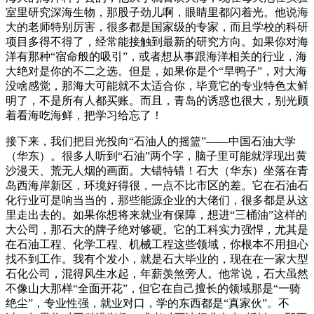
室里研究深海生物，那股子劲儿啊，眼睛里都闪着光。他说海
大的老师特别厉害，很多都是国家级的专家，而且学校的科研
项目多得不得了，经常能接触到最新的研究方向。如果你对海
洋有那种“宿命般的吸引”，或者想从事跟海洋相关的行业，海
大绝对是你的不二之选。但是，如果你是个“旱鸭子”，对大海
没啥感觉，那海大可能就不太适合你，毕竟它的专业特色太鲜
明了，不是所有人都买账。而且，青岛的诱惑也很大，别光顾
着看海吃海鲜，把学习给忘了！
接下来，我们把目光投向“石油人的摇篮”——中国石油大学
（华东）。很多人听到“石油”两个字，脑子里可能就浮现出黄
沙漫天、荒无人烟的画面。大错特错！石大（华东）坐落在青
岛西海岸新区，环境好得很，一点不比市区的差。它在石油石
化行业可是响当当的，那些能源企业的大佬们，很多都是从这
里走出去的。如果你想将来就业有保障，想进“三桶油”这样的
大公司，那石大的牌子绝对够硬。它的工科实力强悍，尤其是
在石油工程、化学工程、机械工程这些领域，你根本不用担心
找不到工作。我有个发小，就是石大毕业的，现在在一家大型
石化公司，混得风生水起，年薪羡煞旁人。他常说，石大虽然
不像山大那样“全面开花”，但它在自己擅长的领域那是“一骑
绝尘”，专业性强，就业对口，学的东西都是“真家伙”。不