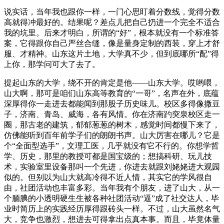
说实话，当年我也跟你一样，一门心思盯着分数线，觉得分数
高就得冲最好的。结果呢？差点儿把自己扔进一个完全不适合
我的坑里。后来才明白，所谓的“好”，根本就没有一个标准答
案，它得跟你自己严丝合缝，像是量身定制的西装，穿上才舒
服、才精神。山东这片土地，大学真不少，但到底哪所“配”得
上你，那学问可大了去了。
提起山东的大学，绕不开的肯定是他——山东大学。哎哟喂，
山大啊，那可是咱们山东高等教育的“一哥”，名声在外，底蕴
深厚得你一走进去都能闻到那股子历史味儿。校区多得像撒豆
子，济南、青岛、威海，各有风情。你在济南趵突泉校区走一
圈，那古老的建筑，郁郁葱葱的树木，感觉时间都慢下来了，
仿佛能听到百年前学子们的朗朗书声。山大厉害在哪儿？它是
个“全面型选手”，文理工医，几乎就没有它不行的。你想学哲
学、历史，那里的教授可都是国宝级的；想搞科研、玩儿技
术，实验室里设备那叫一个先进，你进去就跟刘姥姥进大观园
似的。但别以为山大就高冷得不近人情，其实它的学风很自
由，社团活动也丰富多彩。当年我有个朋友，进了山大，从一
个腼腆的小透明硬生生被各种社团活动“逼”成了社交达人，毕
业时简历上的实践经历厚得跟砖头一样。不过，山大虽然名气
大，竞争也激烈，想进去可得拿出点真本事。而且，毕竟体量