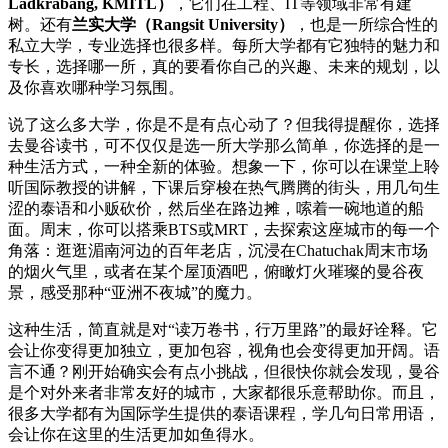
Ladkrabang, KMITL）
，它们在工程、IT等领域非常有建
树。还有
兰实大学（Rangsit University）
，也是一所综合性的
私立大学，专业选择也很多样。每所大学都有它独特的魅力和
专长，选择哪一所，真的要看你自己的兴趣、未来的规划，以
及你喜欢哪种学习氛围。
说了这么多大学，你是不是有点心动了？但我得提醒你，选择
去曼谷读书，可不仅仅是选一所大学那么简单，你选择的是一
种生活方式，一种全新的体验。想象一下，你可以在课堂上聆
听国际教授的讲解，下课后穿梭在热气腾腾的街头，用几句生
涩的泰语和小贩砍价，然后坐在路边摊，嗦着一碗地道的船
面。周末，你可以搭乘BTS或MRT，去探索这座城市的每一个
角落：逛逛湄南河边的百年老店，沉浸在Chatuchak周末市场
的烟火气里，或者在某个屋顶酒吧，俯瞰灯火璀璨的曼谷夜
景，感受那种“亚洲不夜城”的魔力。
这种生活，简直就是对“读万卷书，行万里路”的最好诠释。它
会让你变得更加独立，更加包容，视角也会变得更加开阔。语
言不通？刚开始确实会有点小挑战，但很快你就会发现，曼谷
是个对外来者非常友好的城市，大家都很乐意帮助你。而且，
很多大学都有为国际学生提供的泰语课程，学几句日常用语，
会让你在这里的生活更加如鱼得水。