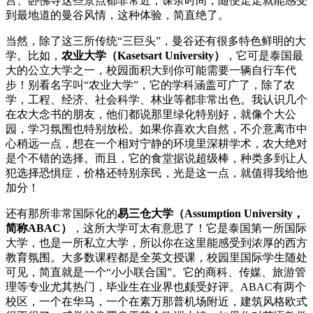
宫、卧佛寺这些景点都非常近，课余时间，随便走走就能感受
到最地道的曼谷风情，这种体验，简直绝了。
当然，除了这三所传统“三巨头”，曼谷还有很多特色鲜明的大
学。比如，
农业大学（Kasetsart University）
，它可是泰国最
大的公立大学之一，校园面积大到你可能需要一辆自行车代
步！别看名字叫“农业大学”，它的学科涵盖可广了，除了农
学，工程、经济、社会科学、林业等都非常出色。我认识几个
在农大念书的朋友，他们都说那里绿化特别好，就像个大公
园，学习氛围也特别放松。如果你喜欢大自然，不介意离市中
心稍远一点，想在一个相对宁静的环境里深耕学术，农大绝对
是个不错的选择。而且，它的食堂据说超级棒，种类多到让人
犯选择恐惧症，价格还特别亲民，光是这一点，就值得我给他
加分！
还有那所非常国际化的
易三仓大学（Assumption University，
简称ABAC）
，这所大学可太有意思了！它是泰国第一所国际
大学，也是一所私立大学，所以你在这里能感受到浓厚的西方
教育氛围。大多数课程都是全英文授课，校园里国际学生随处
可见，简直就是一个“小小联合国”。它的商科、传媒、旅游管
理等专业尤其热门，毕业生在业界也颇受好评。ABAC有两个
校区，一个在华马，一个在素万那普机场附近，建筑风格欧式