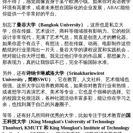
得不得了，感觉就像置身于某个欧洲小镇。如果你对英语教学
环境有高要求，或者未来想在国际化的企业发展，ABAC能给
你提供一个非常好的平台。
别忘了
曼谷大学（Bangkok University）
，这所也是私立大
学，但在传媒、艺术设计、商科等领域很有影响力。它的校区
设计非常现代，充满了艺术气息，简直是创意人才的孵化器。
如果你是个有点子、有想法，想在传媒、动画、电影制作这些
酷炫的行业里闯出一片天，曼谷大学的课程设置和实践机会，
绝对能让你大呼过瘾。我见过他们学生的作品展，那想象力，
那表现力，真的让我惊叹不已，完全不输国际水准。
另外，还有
诗纳卡琳威洛大学（Srinakharinwirot
University，简称SWU）
，它在教育、人文社科、艺术领域也
很强。这所大学以培养教师闻名，如果你对教育行业有热情，
或者想学习表演艺术、美术等专业，它也是个很棒的选择。它
的校园文化很活跃，各种社团活动丰富多彩，能让你在学习之
余，也找到属于自己的兴趣圈子。
等等，还有好几所同样优秀的大学，比如专注于技术教育的
国
王科技大学（King Mongkut's University of Technology
Thonburi, KMUTT 和 King Mongkut's Institute of Technology