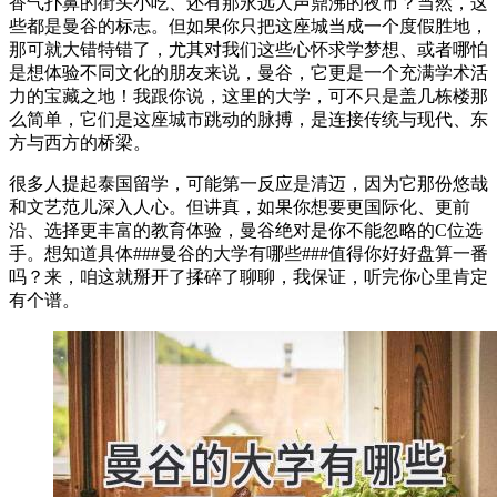
香气扑鼻的街头小吃、还有那永远人声鼎沸的夜市？当然，这
些都是曼谷的标志。但如果你只把这座城当成一个度假胜地，
那可就大错特错了，尤其对我们这些心怀求学梦想、或者哪怕
是想体验不同文化的朋友来说，曼谷，它更是一个充满学术活
力的宝藏之地！我跟你说，这里的大学，可不只是盖几栋楼那
么简单，它们是这座城市跳动的脉搏，是连接传统与现代、东
方与西方的桥梁。
很多人提起泰国留学，可能第一反应是清迈，因为它那份悠哉
和文艺范儿深入人心。但讲真，如果你想要更国际化、更前
沿、选择更丰富的教育体验，曼谷绝对是你不能忽略的C位选
手。想知道具体###曼谷的大学有哪些###值得你好好盘算一番
吗？来，咱这就掰开了揉碎了聊聊，我保证，听完你心里肯定
有个谱。