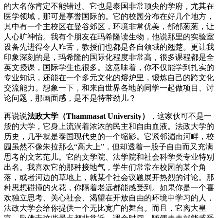
的大名你肯定不能错过。它也是泰国非常顶尖的学府，尤其在
医学领域，那可是享誉国际的。它的校园分布在好几个地方，
其中有一个主校区在曼谷郊区，环境非常优美，郁郁葱葱，让
人心旷神怡。我有个朋友在玛希隆读生物，他说那里的实验室
设备先进得令人咋舌，教授们也都是各自领域的翘楚。更让我
印象深刻的是，玛希隆的国际化程度非常高，很多课程都是全
英文授课，国际学生也很多。这意味着，你不仅能学到扎实的
专业知识，还能在一个多元文化的熔炉里，锻炼自己的跨文化
交流能力。想象一下，和来自世界各地的同学一起做项目、讨
论问题，那画面感，是不是特带劲儿？
再说说
法政大学（Thammasat University）
，这家伙可不是一
般的大学，它身上流淌着浓浓的民主和自由血液。法政大学的
历史，几乎就是泰国现代史的一个缩影。它紧邻湄南河畔，校
园虽然不像朱拉那么“高大上”，但却透着一股子自由而又充满
思考的文艺范儿。它的文学院、法学院和社会科学类专业特别
出名。我喜欢它的那种接地气，学生们常常在校园的某个角
落，或者河边的草地上，就某个社会议题展开热烈的讨论。那
种思想碰撞的火花，你隔着老远都能感受到。如果你是一个喜
欢独立思考、关心社会、渴望在开放自由的环境中学习的人，
法政大学会给你提供一个无比宽广的舞台。而且，它离大皇