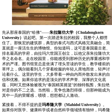
先从那座泰国的“哈佛”——
朱拉隆功大学（Chulalongkorn
University）
说起吧。第一次踏进朱拉的校园，我整个人都愣
住了。那恢宏的建筑群，典型的泰式与西式风格完美融合，简
直就是一座活生生的博物馆。你知道吗，这可是泰国最古老、
排名最高的学府，由拉玛六世国王创立，以他父亲朱拉隆功大
帝之名命名。走在校园里，你能感受到那种历史的厚重感和学
术的严谨。图书馆里总是坐满了埋头苦读的学生，教学楼前的
草坪上，偶尔能看到几个穿着校服的年轻人席地而坐，轻声讨
论着什么。这里的学生，大多带着一种由内而外散发出来的自
信和优雅。如果你追求的是顶尖的学术声誉、深厚的文化底
蕴，同时又想体验被视为“泰国精英摇篮”的独特氛围，朱拉绝
对是你的不二之选。当然啦，竞争也激烈得很，但那种能成为
其中一员的荣耀感，啧啧，想想都让人激动。
紧接着，不得不提的是
玛希隆大学（Mahidol University）
。
如果你对医学、健康科学或者自然科学领域情有独钟，玛希隆