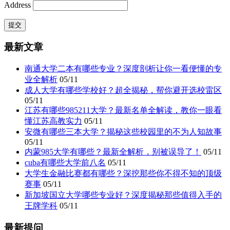
Address
最新文章
南通大学二本有哪些专业？深度剖析让你一看便懂的专
业全解析
05/11
成人大学有哪些学校好？超全揭秘，帮你避开选校雷区
05/11
江苏有哪些985211大学？最新名单全解读，教你一眼看
懂江苏高教实力
05/11
安微有哪些三本大学？揭秘这些校园里的不为人知故事
05/11
内蒙985大学有哪些？最新全解析，别被误导了！
05/11
cuba有哪些大学前八名
05/11
大学生金融比赛都有哪些？深挖那些你不得不知的顶级
赛事
05/11
新加坡国立大学哪些专业好？深度揭秘那些值得入手的
王牌学科
05/11
最新提问