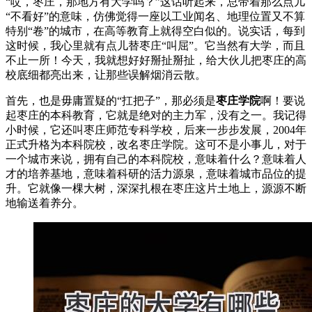
“哎，枣庄，那地方有大学吗？”这话听起来，总带着那么点儿
“不看好”的意味，仿佛觉得一座以工业闻名、地理位置又不算
特别“卷”的城市，在高等教育上就得空白似的。说实话，每到
这时候，我心里就有点儿替枣庄“叫屈”。它当然有大学，而且
不止一所！今天，我就想好好掰扯掰扯，给大伙儿把枣庄的高
校底细都亮出来，让那些误解烟消云散。
首先，也是毋庸置疑的“扛把子”，那必须是
枣庄学院
啊！要说
起枣庄的本科教育，它就是绝对的主力军，没有之一。我记得
小时候，它还叫枣庄师范专科学校，后来一步步发展，2004年
正式升格为本科院校，改名枣庄学院。这可不是小事儿，对于
一个城市来说，拥有自己的本科院校，意味着什么？意味着人
才的培养基地，意味着科研的活力源泉，意味着城市品位的提
升。它就像一棵大树，深深扎根在枣庄这片土地上，源源不断
地输送着养分。