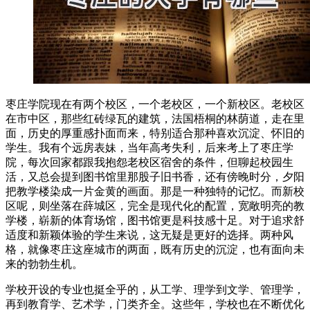
枣庄学院现在有两个校区，一个老校区，一个新校区。老校区
在市中区，那些红砖绿瓦的建筑，法国梧桐的林荫道，走在里
面，历史的厚重感扑面而来，特别适合那种喜欢沉淀、怀旧的
学生。我有个远房表妹，当年高考失利，后来考上了枣庄学
院，每次回家都跟我抱怨老校区宿舍的条件，但聊起校园生
活，又总会提到图书馆里那股子旧书香，还有傍晚时分，夕阳
把教学楼染成一片金黄的画面。那是一种独特的记忆。而新校
区呢，则坐落在薛城区，完全是现代化的配置，宽敞明亮的教
学楼，崭新的体育场馆，图书馆更是科技感十足。对于追求舒
适度和新颖体验的学生来说，这无疑是更好的选择。两种风
格，就像枣庄这座城市的两面，既有历史的沉淀，也有面向未
来的勃勃生机。
学校开设的专业也挺全乎的，从工学、理学到文学、管理学，
再到教育学、艺术学，门类齐全。这些年，学校也在不断优化