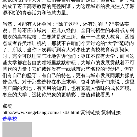
构成了枣庄高等教育的完整图谱，为这座城市的发展注入了源
源不断的青春活力和智慧力量。
当然，可能有人还会问：“除了这些，还有别的吗？”实话实
说，目前枣庄市域内，正儿八经的、全日制招生的本科或专科
层次的高等院校，主要就是这三所。至于一些成人教育、函授
点或者各类培训机构，那就不在咱们今天讨论的“大学”范畴内
了。所以，当你下次再听到有人对枣庄的高校教育有所疑问
时，完全可以理直气壮地告诉他们：枣庄不仅有大学，而且这
些大学都在各自的领域里默默耕耘，为城市的发展贡献着不可
替代的力量！它们或许没有一线城市那些名校的“光环”，但它
们有自己的坚守，有自己的特色，更有与城市发展同频共振的
使命感。对于那些选择在枣庄求学、奋斗的学子们来说，这里
有广阔的天地，有实用的知识，也有充满人情味的成长环境。
枣庄的大学，远比你想象的更精彩，更值得被看见！
点赞
http://www.xuegebang.com/21743.html
复制链接
复制链接
选学校