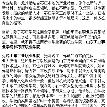
专业结构，尤其是结合枣庄本地的产业特色，像什么新能源、
新材料、智能制造这些领域，都在不断加强。你想啊，城市要
发展，最缺的就是人才，枣庄学院正好填补了这个空缺，它培
养出来的学生，很多都能直接服务于本地经济，这是一种多么
良性的循环。
当然，除了枣庄学院这面金字招牌，咱们枣庄在职业教育领域
也做得风生水起，而且非常实用，简直就是培养“工匠”的摇
篮。这里，就不得不提两所非常重要的职业学院：
山东工业职
业学院
和
枣庄职业学院
。
先说
山东工业职业学院
。光听名字，你就知道它的定位——工
业！没错，这所学校可以说就是为山东乃至全国的工业发展输
送技术型人才的。它也在薛城区，毗邻枣庄学院新校区。如果
你是那种动手能力强，喜欢实际操作，对未来就业方向有明确
规划的同学，那么这所学校绝对值得你关注。我有个高中同
学，当年文化课成绩一般，但他对机械特别感兴趣，后来就去
了山东工业职业学院。现在呢，在一家大型制造企业里，从基
层技术员一路做到了小领导，干得风生水起。他常说，在学校
里学的那些东西，都是“真本事”，一上手就能用，企业特别喜
欢。学校的实训基地那叫一个厉害，各种先进的仪器设备，真
的能让你把理论知识和实践操作无缝衔接起来。它培养的，不