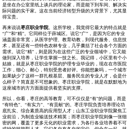
是坐在办公室里纸上谈兵的理论家，而是能下到车间、解决实
际问题的实干家。这在当前经济转型升级的大背景下，尤其显
得宝贵。
再来说说
枣庄职业学院
。这所学校，我觉得它最大的特点就是
“广”和“精”。它同样位于薛城区。说它“广”，是因为它的专业
涵盖面非常宽，从医学护理、教育幼教，到现代服务、信息技
术，甚至还有一些特色农林专业，几乎囊括了社会各个方面的
需求。说它“精”，则是因为在这些广泛的专业领域中，它又能
做到深入培养，让学生掌握一技之长。我记得，小区里有个小
姑娘，就是从枣庄职业学院的护理专业毕业的，现在在市医院
工作，细心、耐心，特别受患者好评。你能想象吗，一个城市
如果缺少了这样一群扎根基层、服务民生的专业人才，会是什
么样子？简直是不可想象的。枣庄职业学院，就是在默默地为
这座城市的方方面面提供着坚实的支撑。
所以，你看，枣庄的高等教育，可不仅仅是“有”的问题，而是
“有特色”、“有实力”、“有贡献”的。枣庄学院负责培养理论功
底扎实、综合素质高的应用型人才；山东工业职业学院聚焦工
业前沿，为制造业输送技术精英；而枣庄职业学院则像一张细
密的网，覆盖了更多元化的职业需求，为各行各业培养着不可
或缺的技能型人才。它们各自有各自的定位，但合在一起，就