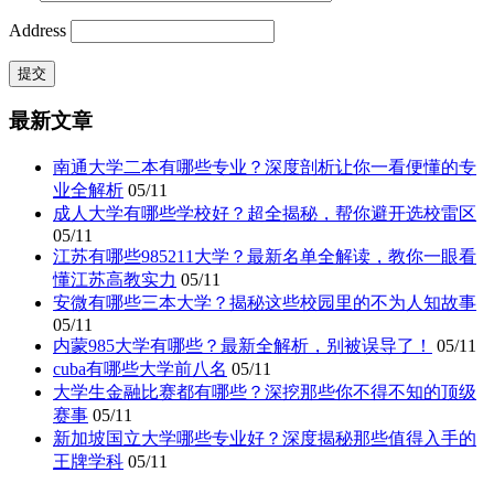
Address
最新文章
南通大学二本有哪些专业？深度剖析让你一看便懂的专
业全解析
05/11
成人大学有哪些学校好？超全揭秘，帮你避开选校雷区
05/11
江苏有哪些985211大学？最新名单全解读，教你一眼看
懂江苏高教实力
05/11
安微有哪些三本大学？揭秘这些校园里的不为人知故事
05/11
内蒙985大学有哪些？最新全解析，别被误导了！
05/11
cuba有哪些大学前八名
05/11
大学生金融比赛都有哪些？深挖那些你不得不知的顶级
赛事
05/11
新加坡国立大学哪些专业好？深度揭秘那些值得入手的
王牌学科
05/11