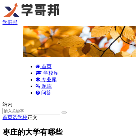
学哥邦
首页
学校库
专业库
题库
问答
站内
首页
选学校
正文
枣庄的大学有哪些