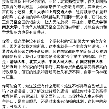
接近或具备正部级特质的。比如，
北京师范大学
，作为我国师
范教育的最高殿堂，为国家培养了无数教育精英，其重要性不
言而喻；还有，
复旦大学
和
上海交通大学
，这两颗镶嵌在魔都
的明珠，在各自的学科领域都达到了国际一流水准，它们在长
三角乃至全国的辐射力，让人无法忽视；再往南，
浙江大学
和
南京大学
，作为华东地区乃至全国的顶尖学府，其综合实力和
学术影响力也是有目共睹。
你看，我这里并没有给出一个硬邦邦的“正部级大学”的官方名
单，因为正如我之前所说，这本来就是一个非官方的说法。但
通过观察其领导的任命级别、其在国家战略中的定位以及资源
的倾斜程度，我们大致能勾勒出这张“金字塔尖”的轮廓。它们
是：
清华大学、北京大学、中国人民大学。
而
国防科技大学
，
这所直属中央军委的特殊学府，其领导层自然也享受着极高的
行政级别，但它的性质和普通高校又有所不同，自带一份神秘
与庄重。
你可能会问，知道这些有什么用呢？难道不都得靠自己考进去
吗？这话没错，但了解这些背后的逻辑，能让你对中国的高等
教育体系，有更深刻、更全面的认识。当你站在人生选择的十
字路口，是盲目跟风，还是对未来有清晰的规划，这其中的差
异，可就大了。