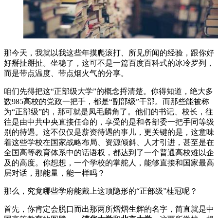
那今天，我就以我这些年摸爬滚打、所见所闻的经验，跟你好
好掰扯掰扯。坐稳了，这可不是一篇百度百科式的冰冷罗列，
而是带点温度、带点烟火气的分享。
咱们先得把这“正部级大学”的概念捋清楚。你得知道，绝大多
数985高校的党政一把手，都是“副部级”干部。而那些能被称
为“正部级”的，那可就是凤毛麟角了。他们的书记、校长，往
往是由中共中央直接任命的，享受的是和各部委一把手同等级
别的待遇。这不仅仅是薪资待遇的事儿，更关键的是，这意味
着这些学校在国家战略布局、资源倾斜、人才引进，甚至是在
全国高等教育体系中的话语权，都达到了一个普通高校难以企
及的高度。你想想，一个学校的掌舵人，能够直接和国家最高
层对话，那能量，能一样吗？
那么，究竟哪些学府能戴上这顶隐形的“正部级”桂冠呢？
首先，你肯定会脱口而出那两所熠熠生辉的名字，简直就是中