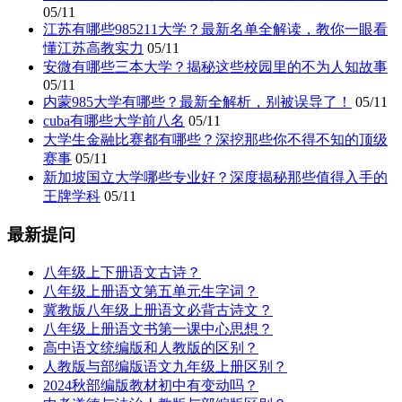
05/11
江苏有哪些985211大学？最新名单全解读，教你一眼看
懂江苏高教实力
05/11
安微有哪些三本大学？揭秘这些校园里的不为人知故事
05/11
内蒙985大学有哪些？最新全解析，别被误导了！
05/11
cuba有哪些大学前八名
05/11
大学生金融比赛都有哪些？深挖那些你不得不知的顶级
赛事
05/11
新加坡国立大学哪些专业好？深度揭秘那些值得入手的
王牌学科
05/11
最新提问
八年级上下册语文古诗？
八年级上册语文第五单元生字词？
冀教版八年级上册语文必背古诗文？
八年级上册语文书第一课中心思想？
高中语文统编版和人教版的区别？
人教版与部编版语文九年级上册区别？
2024秋部编版教材初中有变动吗？