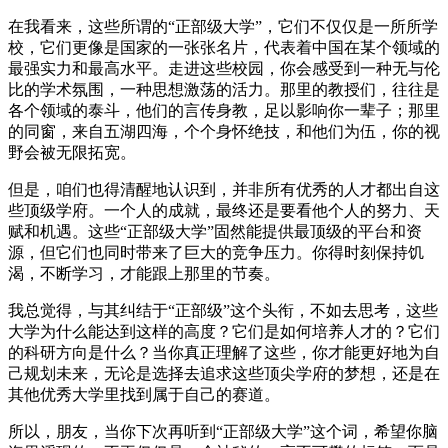
在我看来，这些所谓的“正部级大学”，它们不仅仅是一所所学
校，它们更像是国家的一张张名片，代表着中国在某个领域的
最强实力和最高水平。走进这些校园，你会感受到一种无与伦
比的学术氛围，一种思想激荡的活力。那里的教授们，往往是
各个领域的泰斗，他们的言传身教，足以影响你一辈子；那里
的同窗，来自五湖四海，个个身怀绝技，和他们为伍，你的视
野会被无限拓宽。
但是，咱们也得清醒地认识到，并非所有优秀的人才都出自这
些顶级学府。一个人的成就，最终还是要看他个人的努力、天
赋和机遇。这些“正部级大学”固然能提供最顶级的平台和资
源，但它们也同时带来了巨大的竞争压力。你得时刻保持饥
渴，不断学习，才能跟上那里的节奏。
我总觉得，与其纠结于“正部级”这个头衔，不如去思考，这些
大学为什么能达到这样的高度？它们是如何培养人才的？它们
的科研方向是什么？当你真正理解了这些，你才能更好地为自
己规划未来，无论是选择去追求这些顶尖学府的梦想，还是在
其他优秀大学里找到属于自己的赛道。
所以，朋友，当你下次再听到“正部级大学”这个词，希望你脑