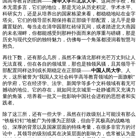
国高等教育的图腾——
清华大学
和
北京大学
。这两所学校，根
本无需多言，它们的地位，那是无论从历史积淀、学术水平、
科研实力，还是从培养出的国家栋梁来看，都稳稳地站在金字
塔尖。它们的领导层长期保持着正部级干部配置，这几乎是毋
庸置疑的。每当走在清华园那红砖绿瓦间，或者踏进北大燕园
的未名湖畔，你都能感受到那种扑面而来的厚重与磅礴，那是
历史与现代交织的独特魅力，仿佛每一个角落都浸润着智慧与
抱负。
再往下数，还有那么几所，虽然不像清北那样光芒万丈到让人
无法直视，但在各自的领域里，那也是独领风骚，且其领导干
部配置同样达到或长期稳定在正部级——
中国人民大学
。人
大，这所被誉为“我国人文社会科学高等教育领域的一面旗帜”
的学府，它在经济学、法学、新闻学等多个文科领域有着无可
撼动的地位。它的存在，就如同北京城里一处静谧而又充满力
量的角落，培养着一批又一批影响中国社会进程的思想者和实
践者。
除了这三所，还有一些大学，虽然在行政级别上可能没有那么
“铁板钉钉”地被广为传播为正部级，但由于其极高的战略地
位、深厚的背景以及国家层面的特殊考量，在很多非官方的讨
论中，其领导的级别或其在决策层面的影响力，也常被认为是