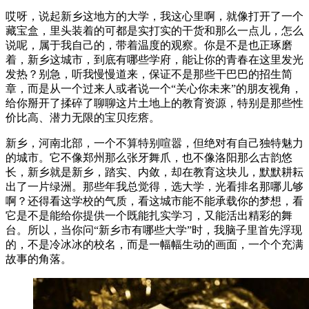
哎呀，说起新乡这地方的大学，我这心里啊，就像打开了一个
藏宝盒，里头装着的可都是实打实的干货和那么一点儿，怎么
说呢，属于我自己的，带着温度的观察。你是不是也正琢磨
着，新乡这城市，到底有哪些学府，能让你的青春在这里发光
发热？别急，听我慢慢道来，保证不是那些干巴巴的招生简
章，而是从一个过来人或者说一个“关心你未来”的朋友视角，
给你掰开了揉碎了聊聊这片土地上的教育资源，特别是那些性
价比高、潜力无限的宝贝疙瘩。
新乡，河南北部，一个不算特别喧嚣，但绝对有自己独特魅力
的城市。它不像郑州那么张牙舞爪，也不像洛阳那么古韵悠
长，新乡就是新乡，踏实、内敛，却在教育这块儿，默默耕耘
出了一片绿洲。那些年我总觉得，选大学，光看排名那哪儿够
啊？还得看这学校的气质，看这城市能不能承载你的梦想，看
它是不是能给你提供一个既能扎实学习，又能活出精彩的舞
台。所以，当你问“新乡市有哪些大学”时，我脑子里首先浮现
的，不是冷冰冰的校名，而是一幅幅生动的画面，一个个充满
故事的角落。