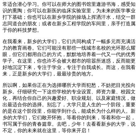
常适合潜心学习。你可以在师大的图书馆里遨游书海，感受知
识的熏陶；你可以在新医的临床实验室里，为未来的医学事业
打下基础；你也可以在新乡学院的操场上挥洒汗水，结交一群
志同道合的朋友；或者在新乡工程学院的车间里，亲手打造属
于你的科技梦想。
在我看来，新乡的大学们，它们共同构成了一幅多元而充满活
力的教育画卷。它们可能没有那些一线城市名校的光环那么耀
眼，但它们都用自己的方式，默默地培养着一代又一代的优秀
学子。在这里，你也许不会被大都市的喧嚣所迷惑，反而能更
好地沉淀下来，专注于学业，专注于自我成长。而这，在我看
来，正是新乡的大学们，最最珍贵的地方。
所以啊，如果你正在为选择哪所大学而犯愁，不妨把目光投向
新乡。仔细研究一下这些学校的专业设置、师资力量、校园文
化，再结合你自己的兴趣爱好、职业规划、以及家庭情况，做
出最适合你的选择。别忘了，大学只是人生的一个阶段，重要
的是在这个阶段里，你能学到什么，能成长为什么样的人。新
乡的大学们，它们敞开怀抱，等着你的到来，等着和你一起，
书写属于你的青春篇章。去吧，少年！去看看新乡的大学，说
不定，你的未来就在这里，等你来开启！