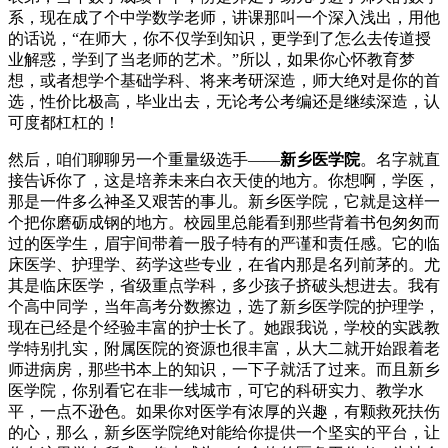
系，现在成了个中学数学老师，讲课那叫一个深入浅出，用他
的话说，“在师大，你不仅学到知识，更学到了怎么去传道授
业解惑，学到了当老师的艺术。”所以，如果你心怀教育梦
想，或者想学个基础学科、将来考研深造，师大绝对是你的首
选，性价比极高，毕业出去，无论考公考编还是继续深造，认
可度都杠杠的！
然后，咱们聊聊另一个重量级选手——
新乡医学院
。名字就直
接告诉你了，这是培养未来白衣天使的地方。你想啊，学医，
那是一件多么神圣又艰苦的事儿。新乡医学院，它就是这样一
个把你磨砺成钢的地方。校园里总能看到那些背着书包匆匆而
过的医学生，眉宇间带着一股子特有的严谨和责任感。它的临
床医学、护理学、药学这些专业，在省内那是名列前茅的。尤
其是临床医学，省级重点学科，多少孩子挤破头想进去。我有
个高中同学，当年高考分数擦边，选了新乡医学院的护理学，
现在已经是个经验丰富的护士长了。她跟我说，学校的实践教
学特别扎实，附属医院的资源也很丰富，从大二就开始跟着老
师进病房，那些书本上的知识，一下子就活了过来。而且新乡
医学院，你别看它在非一线城市，可它的科研实力、教学水
平，一点不逊色。如果你对医学有浓厚的兴趣，有颗救死扶伤
的心，那么，新乡医学院绝对能给你提供一个坚实的平台，让