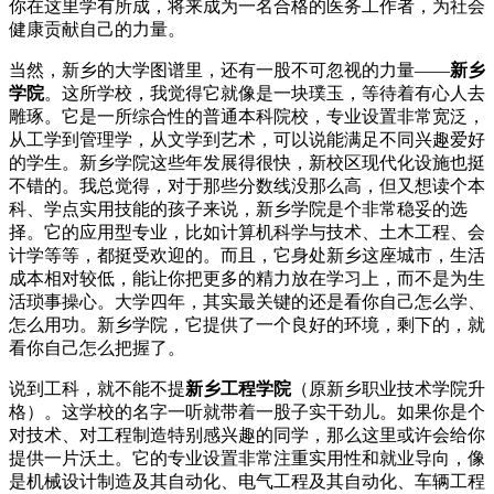
你在这里学有所成，将来成为一名合格的医务工作者，为社会
健康贡献自己的力量。
当然，新乡的大学图谱里，还有一股不可忽视的力量——
新乡
学院
。这所学校，我觉得它就像是一块璞玉，等待着有心人去
雕琢。它是一所综合性的普通本科院校，专业设置非常宽泛，
从工学到管理学，从文学到艺术，可以说能满足不同兴趣爱好
的学生。新乡学院这些年发展得很快，新校区现代化设施也挺
不错的。我总觉得，对于那些分数线没那么高，但又想读个本
科、学点实用技能的孩子来说，新乡学院是个非常稳妥的选
择。它的应用型专业，比如计算机科学与技术、土木工程、会
计学等等，都挺受欢迎的。而且，它身处新乡这座城市，生活
成本相对较低，能让你把更多的精力放在学习上，而不是为生
活琐事操心。大学四年，其实最关键的还是看你自己怎么学、
怎么用功。新乡学院，它提供了一个良好的环境，剩下的，就
看你自己怎么把握了。
说到工科，就不能不提
新乡工程学院
（原新乡职业技术学院升
格）。这学校的名字一听就带着一股子实干劲儿。如果你是个
对技术、对工程制造特别感兴趣的同学，那么这里或许会给你
提供一片沃土。它的专业设置非常注重实用性和就业导向，像
是机械设计制造及其自动化、电气工程及其自动化、车辆工程