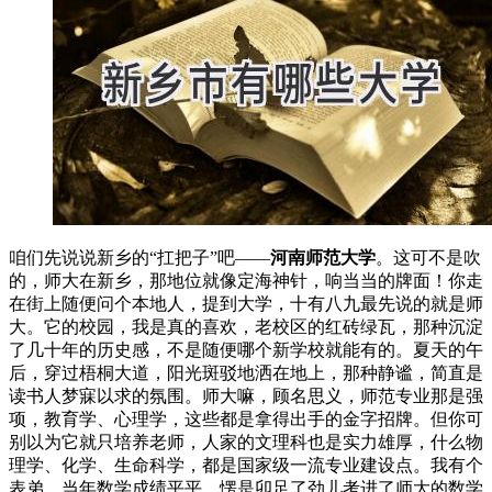
咱们先说说新乡的“扛把子”吧——
河南师范大学
。这可不是吹
的，师大在新乡，那地位就像定海神针，响当当的牌面！你走
在街上随便问个本地人，提到大学，十有八九最先说的就是师
大。它的校园，我是真的喜欢，老校区的红砖绿瓦，那种沉淀
了几十年的历史感，不是随便哪个新学校就能有的。夏天的午
后，穿过梧桐大道，阳光斑驳地洒在地上，那种静谧，简直是
读书人梦寐以求的氛围。师大嘛，顾名思义，师范专业那是强
项，教育学、心理学，这些都是拿得出手的金字招牌。但你可
别以为它就只培养老师，人家的文理科也是实力雄厚，什么物
理学、化学、生命科学，都是国家级一流专业建设点。我有个
表弟，当年数学成绩平平，愣是卯足了劲儿考进了师大的数学