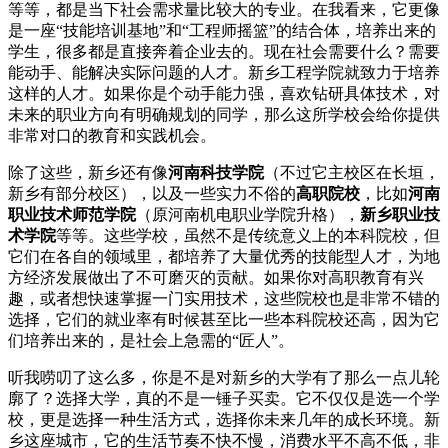
等等，都是当下社会需求量比较大的专业。在我看来，它更像
是一座“技能培训基地”和“工程师摇篮”的结合体，培养出来的
学生，很多都是直接奔着企业去的。现在社会需要什么？需要
能动手、能解决实际问题的人才。新乡工程学院就致力于培养
这样的人才。如果你是个动手能力强，喜欢钻研具体技术，对
未来的职业方向有明确规划的同学，那么这所学校会给你提供
非常对口的教育和实践机会。
除了这些，新乡还有像
河南科技学院
（不过它主校区在长垣，
新乡有部分校区），以及一些实力不俗的
高职院校
，比如
河南
职业技术师范学院
（原河南机电职业学院升格），
新乡职业技
术学院
等等。这些学校，虽然不是传统意义上的本科院校，但
它们在各自的领域里，都培养了大量优秀的技能型人才，为地
方经济发展做出了不可磨灭的贡献。如果你对高职教育有兴
趣，或者想快速掌握一门实用技术，这些院校也是非常不错的
选择，它们的就业率有时候甚至比一些本科院校还高，因为它
们培养出来的，是社会上急需的“匠人”。
听我唠叨了这么多，你是不是对新乡的大学有了那么一点儿轮
廓了？选择大学，真的不是一锤子买卖。它不仅仅是选一个学
校，更是选择一种生活方式，选择你未来几年的成长环境。新
乡这座城市，它的生活节奏不快不慢，消费水平不高不低，非