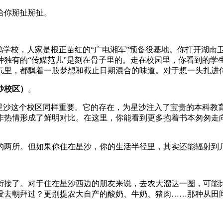
给你掰扯掰扯。
鸡学校，人家是根正苗红的“广电湘军”预备役基地。你打开湖南
种独有的“传媒范儿”是刻在骨子里的。走在校园里，你看到的学
气里，都飘着一股梦想和截止日期混合的味道。对于想一头扎进
沙校区）
。
但星沙这个校区同样重要。它的存在，为星沙注入了宝贵的本科教
作热情形成了鲜明对比。在这里，你能看到更多抱着书本匆匆走
的两所。但如果你住在星沙，你的生活半径里，其实还能辐射到几
衔接了。对于住在星沙西边的朋友来说，去农大溜达一圈，可能
没去朝拜过？更别提农大自产的酸奶、牛奶、猪肉……那种从田