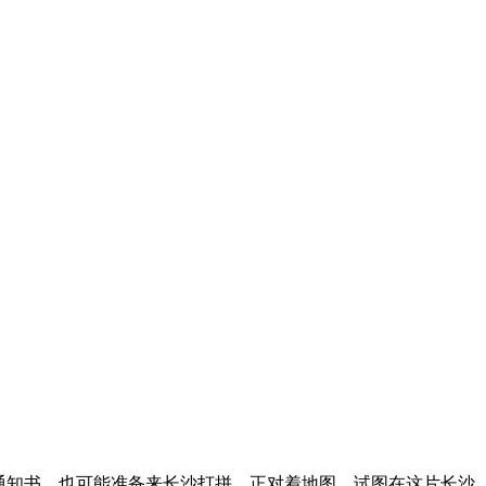
通知书，也可能准备来长沙打拼，正对着地图，试图在这片长沙