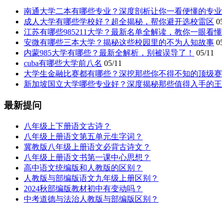
南通大学二本有哪些专业？深度剖析让你一看便懂的专业
成人大学有哪些学校好？超全揭秘，帮你避开选校雷区
0
江苏有哪些985211大学？最新名单全解读，教你一眼看
安微有哪些三本大学？揭秘这些校园里的不为人知故事
0
内蒙985大学有哪些？最新全解析，别被误导了！
05/11
cuba有哪些大学前八名
05/11
大学生金融比赛都有哪些？深挖那些你不得不知的顶级赛
新加坡国立大学哪些专业好？深度揭秘那些值得入手的王
最新提问
八年级上下册语文古诗？
八年级上册语文第五单元生字词？
冀教版八年级上册语文必背古诗文？
八年级上册语文书第一课中心思想？
高中语文统编版和人教版的区别？
人教版与部编版语文九年级上册区别？
2024秋部编版教材初中有变动吗？
中考道德与法治人教版与部编版区别？