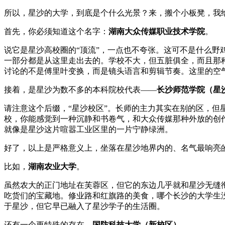
所以，星沙的大学，到底是个什么光景？来，搬个小板凳，我
首先，你必须知道这个名字：
湖南大众传媒职业技术学院
。
说它是星沙高校圈的“顶流”，一点也不夸张。这可不是什么野
一部分都是从这里走出去的。学校不大，但五脏俱全，而且那
讨论的不是傅里叶变换，而是镜头语言和剪辑节奏。这里的空
接着，是星沙为数不多的本科院校代表——
长沙师范学院（星
请注意这个后缀，“星沙校区”。长师的主力其实在别的区，
校，你能感觉到一种沉静和书卷气，和大众传媒那种外放的创
就像是星沙这片喧嚣工业区里的一片宁静绿洲。
好了，以上是严格意义上，坐落在星沙地界内的、名气最响亮
比如，
湖南农业大学
。
虽然农大的正门地址在芙蓉区，但它的东边几乎就和星沙无缝
吃货们的宝藏地。修业路和红旗路的美食，哪个长沙的大学生
于星沙，但它早已融入了星沙学子的生活圈。
还有一个更特殊的存在，
国防科技大学（新校区）
。