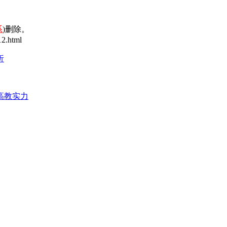
系
)删除。
2.html
析
高教实力