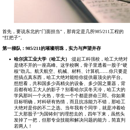
首先，要说东北的“门面担当”，那肯定是几所985/211工程的
“扛把子”。
第一梯队：985/211的璀璨明珠，实力与声望并存
哈尔滨工业大学（哈工大）
:提起工科强校，哈工大绝对
是绕不开的一座高峰。这学校啊，骨子里透着一股子“硬
核”劲儿。航天航空、机械、材料、计算机……你只要是
想搞点真东西，哈工大绝对能给你提供最顶尖的平台。
想想看，共和国多少高精尖的设备、多少国之重器，背
后都有哈工大人的影子？别看哈尔滨冬天冷，哈工大的
学风那叫一个火热，学生一个个都是拼命三郎。你如果
目标明确，对科研有热情，而且抗冻能力不错，那哈工
大绝对是你的不二之选。当年我有个同学，就是冲着哈
工大那股子“为国铸剑”的理想去的，四年下来，虽然头
发掉了一把，但那专业技能和解决问题的能力，简直判
若两人！