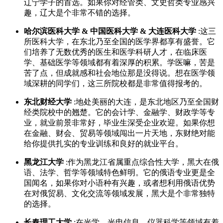
辽宁学子的首选。如果你对经管类、文史哲类专业感兴
趣，辽大是个非常不错的选择。
哈尔滨医科大学 & 中国医科大学 & 大连医科大学
:这三
所医科大学，在东北乃至全国的医学界都享有盛誉。它
们培养了无数优秀的医生和医学科研人才，在临床医
学、基础医学等领域都有着深厚的积累。学医嘛，苦是
苦了点，但成就感和社会地位那是没得说。想在医学领
域深耕的同学们，这三所院校都是非常值得报考的。
东北财经大学
:地处美丽的大连，是东北地区乃至全国财
经类院校中的翘楚。它的会计学、金融学、财政学等专
业，就业前景非常好，毕业生深受企业欢迎。如果你想
在金融、财会、贸易等领域闯出一片天地，东财绝对能
给你提供扎实的专业训练和良好的就业平台。
黑龙江大学
:作为黑龙江省属重点综合性大学，黑大在俄
语、法学、哲学等领域特色鲜明。它的俄语专业更是全
国闻名，如果你对小语种有兴趣，或者想利用俄语优势
在对俄贸易、文化交流等领域发展，黑大是个非常独特
的选择。
长春理工大学
:在光学、光电信息、仪器科学等领域有着