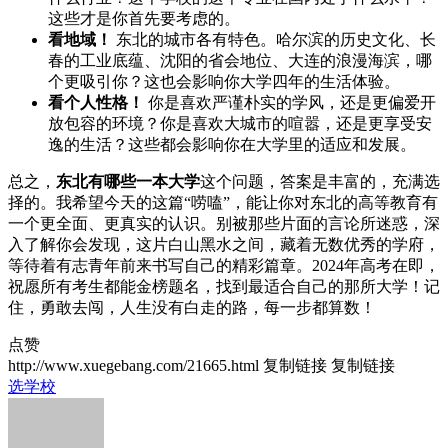
这些才是你首先要考虑的。
看地域！
东北的城市各有特色。哈尔滨的历史文化、长
春的工业底蕴、沈阳的省会地位、大连的浪漫海滨，哪
个更吸引你？这也会影响你大学四年的生活体验。
看个人性格！
你是喜欢严谨朴实的学风，还是更偏爱开
放包容的环境？你是喜欢大城市的喧嚣，还是更享受安
逸的生活？这些都会影响你在大学里的适应和发展。
总之，
东北有哪些一本大学
这个问题，答案是丰富的，充满选
择的。我希望今天的这篇“唠嗑”，能让你对东北的高等教育有
一个更全面、更真实的认识。别被那些片面的言论所迷惑，深
入了解你会发现，这片白山黑水之间，藏着无数优秀的学府，
等待着有志青年前来书写自己的精彩篇章。2024年高考在即，
祝愿所有考生都能金榜题名，找到最适合自己的那所大学！记
住，勇敢去闯，人生没有白走的路，每一步都算数！
点赞
http://www.xuegebang.com/21665.html
复制链接
复制链接
选学校