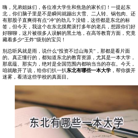
嗨，兄弟姐妹们，各位准大学生和焦急的家长们！一提起东
北，你们脑子里是不是瞬间就蹦出大雪、二人转、锅包肉、还
有那股子直爽得有点“冲”的劲儿？没错，这些都是东北的标
签，但今天，我这个在东北摸爬滚打多年的老兵，想跟你们好
好聊聊，这片被很多人误解的黑土地，在高等教育方面，究竟
藏着多少“王炸”级别的宝贝！
别总听风就是雨，说什么“投资不过山海关”，那都是看片面
的。真正懂行的，都知道东北的教育资源，尤其是一本大学，
那底蕴、那实力，绝对是全国范围内都响当当的存在。今天，
咱就敞开了说，给你们扒一扒
东北有哪些一本大学
，帮你拨开
迷雾，看清这些学校的真面目。