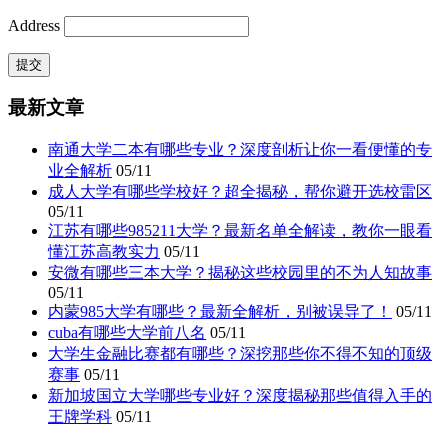
Address
最新文章
南通大学二本有哪些专业？深度剖析让你一看便懂的专
业全解析
05/11
成人大学有哪些学校好？超全揭秘，帮你避开选校雷区
05/11
江苏有哪些985211大学？最新名单全解读，教你一眼看
懂江苏高教实力
05/11
安微有哪些三本大学？揭秘这些校园里的不为人知故事
05/11
内蒙985大学有哪些？最新全解析，别被误导了！
05/11
cuba有哪些大学前八名
05/11
大学生金融比赛都有哪些？深挖那些你不得不知的顶级
赛事
05/11
新加坡国立大学哪些专业好？深度揭秘那些值得入手的
王牌学科
05/11