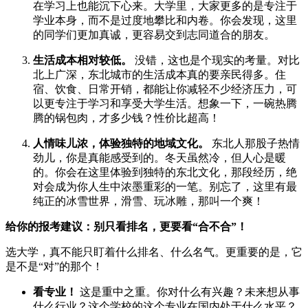
在学习上也能沉下心来。大学里，大家更多的是专注于
学业本身，而不是过度地攀比和内卷。你会发现，这里
的同学们更加真诚，更容易交到志同道合的朋友。
生活成本相对较低。
没错，这也是个现实的考量。对比
北上广深，东北城市的生活成本真的要亲民得多。住
宿、饮食、日常开销，都能让你减轻不少经济压力，可
以更专注于学习和享受大学生活。想象一下，一碗热腾
腾的锅包肉，才多少钱？性价比超高！
人情味儿浓，体验独特的地域文化。
东北人那股子热情
劲儿，你是真能感受到的。冬天虽然冷，但人心是暖
的。你会在这里体验到独特的东北文化，那段经历，绝
对会成为你人生中浓墨重彩的一笔。别忘了，这里有最
纯正的冰雪世界，滑雪、玩冰雕，那叫一个爽！
给你的报考建议：别只看排名，更要看“合不合”！
选大学，真不能只盯着什么排名、什么名气。更重要的是，它
是不是“对”的那个！
看专业！
这是重中之重。你对什么有兴趣？未来想从事
什么行业？这个学校的这个专业在国内处于什么水平？