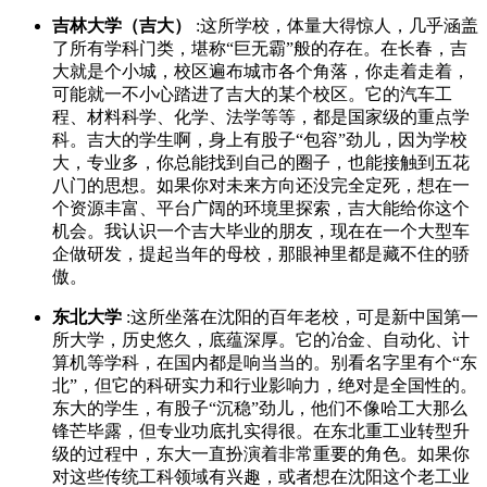
吉林大学（吉大）
:这所学校，体量大得惊人，几乎涵盖
了所有学科门类，堪称“巨无霸”般的存在。在长春，吉
大就是个小城，校区遍布城市各个角落，你走着走着，
可能就一不小心踏进了吉大的某个校区。它的汽车工
程、材料科学、化学、法学等等，都是国家级的重点学
科。吉大的学生啊，身上有股子“包容”劲儿，因为学校
大，专业多，你总能找到自己的圈子，也能接触到五花
八门的思想。如果你对未来方向还没完全定死，想在一
个资源丰富、平台广阔的环境里探索，吉大能给你这个
机会。我认识一个吉大毕业的朋友，现在在一个大型车
企做研发，提起当年的母校，那眼神里都是藏不住的骄
傲。
东北大学
:这所坐落在沈阳的百年老校，可是新中国第一
所大学，历史悠久，底蕴深厚。它的冶金、自动化、计
算机等学科，在国内都是响当当的。别看名字里有个“东
北”，但它的科研实力和行业影响力，绝对是全国性的。
东大的学生，有股子“沉稳”劲儿，他们不像哈工大那么
锋芒毕露，但专业功底扎实得很。在东北重工业转型升
级的过程中，东大一直扮演着非常重要的角色。如果你
对这些传统工科领域有兴趣，或者想在沈阳这个老工业