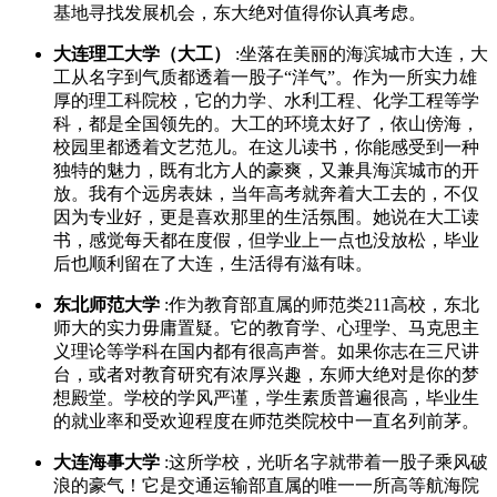
基地寻找发展机会，东大绝对值得你认真考虑。
大连理工大学（大工）
:坐落在美丽的海滨城市大连，大
工从名字到气质都透着一股子“洋气”。作为一所实力雄
厚的理工科院校，它的力学、水利工程、化学工程等学
科，都是全国领先的。大工的环境太好了，依山傍海，
校园里都透着文艺范儿。在这儿读书，你能感受到一种
独特的魅力，既有北方人的豪爽，又兼具海滨城市的开
放。我有个远房表妹，当年高考就奔着大工去的，不仅
因为专业好，更是喜欢那里的生活氛围。她说在大工读
书，感觉每天都在度假，但学业上一点也没放松，毕业
后也顺利留在了大连，生活得有滋有味。
东北师范大学
:作为教育部直属的师范类211高校，东北
师大的实力毋庸置疑。它的教育学、心理学、马克思主
义理论等学科在国内都有很高声誉。如果你志在三尺讲
台，或者对教育研究有浓厚兴趣，东师大绝对是你的梦
想殿堂。学校的学风严谨，学生素质普遍很高，毕业生
的就业率和受欢迎程度在师范类院校中一直名列前茅。
大连海事大学
:这所学校，光听名字就带着一股子乘风破
浪的豪气！它是交通运输部直属的唯一一所高等航海院