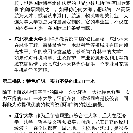
校，也是国际海事组织认定的世界少数几所“享有国际盛
誉”的海事院校之一。如果你心向大海，想成为一名高级
航海人才，或者从事港口、航运、物流等相关行业，大
连海事大学就是为你量身定制的。它的毕业生，不仅在
国内炙手可热，在国际上也备受青睐。
东北林业大学
:同样是教育部直属的211高校，东北林大
在林业工程、森林植物学、木材科学等领域具有国内领
先水平。它的校园绿意盎然，被誉为“森林中的大学”。
如果你对环境科学、生态保护、林业资源开发利用等领
域充满热情，那么东北林大将为你提供一个专业且充满
生机的学习环境。
第二梯队：特色鲜明、实力不俗的非211一本
除了上面这些“国字号”的院校，东北还有一大批特色鲜明、实
力不俗的非211一本大学，它们在各自领域同样是佼佼者，同
样能为你提供优质的教育资源和广阔的就业前景。
辽宁大学
:作为辽宁省属重点综合性大学，辽大在经济
学、法学、哲学等文科领域实力强劲，尤其是它的应用
经济学，在全国都有一席之地。学校地处沈阳，是很多