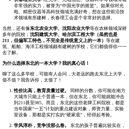
非常强的实力，被誉为“中国光学的摇篮”。如果你对光
电、精密仪器等高科技领域充满好奇，想在这些前沿技
术领域有所建树，长春理工会是个非常好的选择。
当然，还有像
东北农业大学、沈阳农业大学
等在农林领域深耕
多年的院校；
沈阳建筑大学、哈尔滨工程大学（虽然也是
211，但偏军工特色，不完全是传统意义上的一本）
等在建
筑、船舶、海洋工程领域颇有建树的学校，它们都值得你一一
去了解。
为什么选择东北的一本大学？我的真心话！
聊了这么多学校，可能有人会问，大老远的跑去东北上大学，
值不值？我告诉你，太值了！
性价比高，教育质量过硬。
同样的分数，你可能在南方
大城市只能上个普通一本，但在东北，你可能就能冲击
到211甚至985。而且，东北的这些老牌工科院校，都是
当年国家“一五”计划的重点建设对象，师资力量、实验
室设备，那都是实打实的“硬家底”，经得起考验。
学风淳朴，竞争没那么卷。
东北的孩子普遍比较实在，