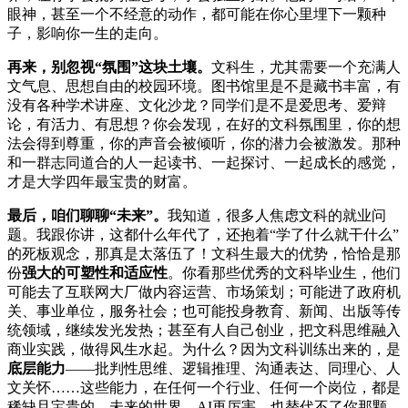
眼神，甚至一个不经意的动作，都可能在你心里埋下一颗种
子，影响你一生的走向。
再来，别忽视“氛围”这块土壤。
文科生，尤其需要一个充满人
文气息、思想自由的校园环境。图书馆里是不是藏书丰富，有
没有各种学术讲座、文化沙龙？同学们是不是爱思考、爱辩
论，有活力、有思想？你会发现，在好的文科氛围里，你的想
法会得到尊重，你的声音会被倾听，你的潜力会被激发。那种
和一群志同道合的人一起读书、一起探讨、一起成长的感觉，
才是大学四年最宝贵的财富。
最后，咱们聊聊“未来”。
我知道，很多人焦虑文科的就业问
题。我跟你讲，这都什么年代了，还抱着“学了什么就干什么”
的死板观念，那真是太落伍了！文科生最大的优势，恰恰是那
份
强大的可塑性和适应性
。你看那些优秀的文科毕业生，他们
可能去了互联网大厂做内容运营、市场策划；可能进了政府机
关、事业单位，服务社会；也可能投身教育、新闻、出版等传
统领域，继续发光发热；甚至有人自己创业，把文科思维融入
商业实践，做得风生水起。为什么？因为文科训练出来的，是
底层能力
——批判性思维、逻辑推理、沟通表达、同理心、人
文关怀……这些能力，在任何一个行业、任何一个岗位，都是
稀缺且宝贵的。未来的世界，AI再厉害，也替代不了你那颗