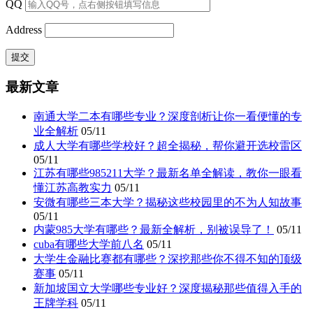
QQ
Address
最新文章
南通大学二本有哪些专业？深度剖析让你一看便懂的专
业全解析
05/11
成人大学有哪些学校好？超全揭秘，帮你避开选校雷区
05/11
江苏有哪些985211大学？最新名单全解读，教你一眼看
懂江苏高教实力
05/11
安微有哪些三本大学？揭秘这些校园里的不为人知故事
05/11
内蒙985大学有哪些？最新全解析，别被误导了！
05/11
cuba有哪些大学前八名
05/11
大学生金融比赛都有哪些？深挖那些你不得不知的顶级
赛事
05/11
新加坡国立大学哪些专业好？深度揭秘那些值得入手的
王牌学科
05/11