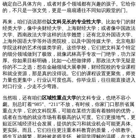
确定自己具体方向，或者对多个领域都有兴趣的孩子。它给你
的，不只是一张文凭，更是一扇扇通往不同知识殿堂的门。
再来，咱们说说那些
以文科见长的专业性大学
。比如专门的财
经类大学，像中央财经大学、上海财经大学；或者像中国政法
大学、西南政法大学这样的法学翘楚；还有北京外国语大学、
上海外国语大学等外语类院校，以及中国传媒大学、北京电影
学院这样的艺术传媒类学府。这些学校，它们把文科某个特定
的细分领域做到了极致，就像武林高手专攻一门绝学，功力深
厚。你如果目标明确，比如一心想做律师，那政法大学无疑是
你的不二之选；想在金融领域大展拳脚，财经院校的专业课程
和就业资源，那是真的没得说。它们的课程设置更聚焦，师资
力量也更集中，行业认可度也高。你毕业后，往往能直接进入
对口行业，少走不少弯路。
当然啦，还有咱们
区域性重点大学
的文科专业，也绝不容小
觑。别总盯着“985”、“211”不放，有时候，你家门口那所省属
重点大学，它的文科院系，可能在某些方面有着独特的优势，
或者在当地的就业市场有着极高的认可度。它们更接地气，更
贴近区域经济社会发展，提供的实习和就业机会可能更具体、
更实际。而且，它们往往更注重本科教育的质量，小班教学、
师生互动频繁，那种被老师关怀、被同学理解的温暖，在大体