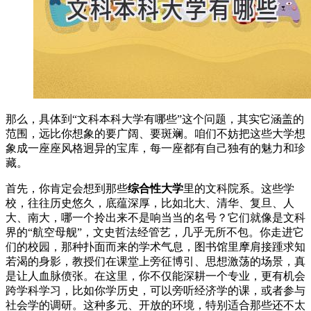
那么，具体到“文科本科大学有哪些”这个问题，其实它涵盖的
范围，远比你想象的要广阔、要斑斓。咱们不妨把这些大学想
象成一座座风格迥异的宝库，每一座都有自己独有的魅力和珍
藏。
首先，你肯定会想到那些
综合性大学
里的文科院系。这些学
校，往往历史悠久，底蕴深厚，比如北大、清华、复旦、人
大、南大，哪一个拎出来不是响当当的名号？它们就像是文科
界的“航空母舰”，文史哲法经管艺，几乎无所不包。你走进它
们的校园，那种扑面而来的学术气息，图书馆里摩肩接踵求知
若渴的身影，教授们在课堂上旁征博引、思想激荡的场景，真
是让人血脉偾张。在这里，你不仅能深耕一个专业，更有机会
跨学科学习，比如你学历史，可以旁听经济学的课，或者参与
社会学的调研。这种多元、开放的环境，特别适合那些还不太