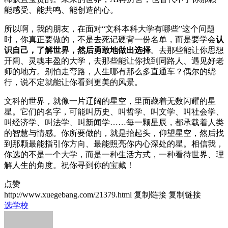
能感受、能共鸣、能创造的心。
所以啊，我的朋友，在面对“文科本科大学有哪些”这个问题
时，你真正要做的，不是去死记硬背一份名单，而是要学会
认
识自己，了解世界，然后勇敢地做出选择
。去那些能让你思想
开阔、灵魂丰盈的大学，去那些能让你找到同路人、遇见好老
师的地方。别怕走弯路，人生哪有那么多直通车？偶尔的绕
行，说不定就能让你看到更美的风景。
文科的世界，就像一片辽阔的星空，里面藏着无数闪耀的星
星。它们的名字，可能叫历史、叫哲学、叫文学、叫社会学、
叫经济学、叫法学、叫新闻学……每一颗星辰，都承载着人类
的智慧与情感。你所要做的，就是抬起头，仰望星空，然后找
到那颗最能指引你方向、最能照亮你内心深处的星。相信我，
你选的不是一个大学，而是一种生活方式，一种看待世界、理
解人生的角度。祝你寻到你的宝藏！
点赞
http://www.xuegebang.com/21379.html
复制链接
复制链接
选学校