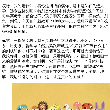
哎呀，我的老伙计，看你这纠结的模样，是不是又在为选大
学、选专业挠头呢？特别是“文科本科大学有哪些”这个问题，
每年高考季，都会让不少孩子和家长像没头苍蝇一样转悠。别
急，别慌，今天咱们就敞开了聊聊这事儿，我可不跟你说什么
官方套话，咱们就从心窝子里往外掏，把这文科的世界，给你
好好掰扯掰扯。
你瞧，一提到文科，是不是脑子里立马蹦出几个词儿？中文
系、历史系、哲学系？然后紧跟着就是“不好就业”“没什么用”
的刻板印象，对不对？哈，要真这么想，那可就大错特错了！
我跟你讲，这就像看一幅画，只看到局部，却错过了整幅画带
来的震撼和深意。文科啊，它不是让你去“学”一个具体的技
能，然后靠它去“搬砖”的，它是在悄无声息中，重塑你的思
维，雕刻你的灵魂，让你拥有在这个复杂世界里，洞察、理
解、表达和引领的能力。这，才是真正的宝藏！