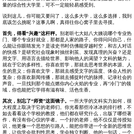
量的综合性大学里，可不一定能轻易感受到。
说到这儿，你可能又要问了，这么多大学，这么多选择，我到
底该怎么挑呢？这事儿啊，真得往你心窝子里去寻摸。
首先，得看“兴趣”这杆秤。
别老听七大姑八大姨说哪个专业热
门、哪个专业好就业，那都是人家的路子。你得问问自己，什
么能让你眼睛发光？是读史书时仿佛能穿越时空，和古人对话
的快感？是研究社会现象时抽丝剥茧、发现真理的兴奋？还是
用文字、用语言去描绘世界、影响他人的渴望？文科的魅力，
就在于它的多样性。你喜欢哲学，那就去思考世界的本源、人
生的意义；你喜欢文学，那就去感受文字的温度、体会人性的
复杂；你喜欢新闻传播，那就去捕捉时代的脉搏、记录社会的
声音。一旦找到那个能点燃你内心火焰的专业，再“冷门”的领
域，你也能把它学得有滋有味、活色生香。
其次，别忘了“师资”这面镜子。
一所大学的文科实力如何，很
大程度上取决于它的老师们。你光看那些冷冰冰的排行榜，不
如去看看这个学校的教授，他们都在研究什么，出版了哪些著
作，有没有你心仪的学者。一个好的老师，他不仅仅是传授知
识，他更像一个思想的引路人，能把你带进一个全新的思维世
界，让你学会批判性思考，学会独立判断。他的一句话，一个