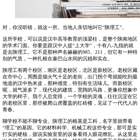
对，你没听错，就这一所。当地人亲切地叫它“陕理工”。
这所学校，可以说是汉中高等教育的顶梁柱，是整个陕南地区
的学术门面。你要是跟汉中人提“上大学”，十有八-九指的就
是去陕理工。它不是那种声名赫赫的985、211，但它有一种特
别的气质，一种扎根在秦巴山水间的沉稳和实在。
陕理工有两个校区，南区是老校区，北区是新校区。老校区藏
在市中心，周围是烟火气十足的老街，出门拐个弯就能吃到最
地道的汉中热米皮，那种感觉，特别有生活味儿。而新校区
呢，就气派多了，现代化的建筑，宽阔的马路，更像你想象中
大学的样子。我个人总觉得，一个学校的灵魂，往往沉淀在它
的老校区里，那些被爬山虎覆盖的红砖楼，见证了一代代人的
青春。
聊学校不能不聊专业。陕理工的根基是工科，名字里就带着
“理工”的基因。它的材料科学、机械工程这些专业，那可是实
打实的硬核，据说实验室里的设备看得人眼花缭乱。从这里走