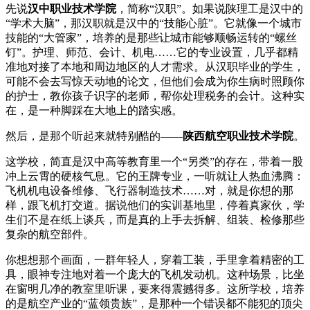
先说
汉中职业技术学院
，简称“汉职”。如果说陕理工是汉中的
“学术大脑”，那汉职就是汉中的“技能心脏”。它就像一个城市
技能的“大管家”，培养的是那些让城市能够顺畅运转的“螺丝
钉”。护理、师范、会计、机电……它的专业设置，几乎都精
准地对接了本地和周边地区的人才需求。从汉职毕业的学生，
可能不会去写惊天动地的论文，但他们会成为你生病时照顾你
的护士，教你孩子识字的老师，帮你处理税务的会计。这种实
在，是一种脚踩在大地上的踏实感。
然后，是那个听起来就特别酷的——
陕西航空职业技术学院
。
这学校，简直是汉中高等教育里一个“另类”的存在，带着一股
冲上云霄的硬核气息。它的王牌专业，一听就让人热血沸腾：
飞机机电设备维修、飞行器制造技术……对，就是你想的那
样，跟飞机打交道。据说他们的实训基地里，停着真家伙，学
生们不是在纸上谈兵，而是真的上手去拆解、组装、检修那些
复杂的航空部件。
你想想那个画面，一群年轻人，穿着工装，手里拿着精密的工
具，眼神专注地对着一个庞大的飞机发动机。这种场景，比坐
在窗明几净的教室里听课，要来得震撼得多。这所学校，培养
的是航空产业的“蓝领贵族”，是那种一个错误都不能犯的顶尖