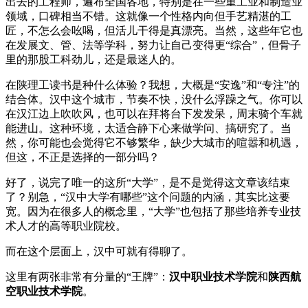
出去的工程师，遍布全国各地，特别是在一些重工业和制造业
领域，口碑相当不错。这就像一个性格内向但手艺精湛的工
匠，不怎么会吆喝，但活儿干得是真漂亮。当然，这些年它也
在发展文、管、法等学科，努力让自己变得更“综合”，但骨子
里的那股工科劲儿，还是最迷人的。
在陕理工读书是种什么体验？我想，大概是“安逸”和“专注”的
结合体。汉中这个城市，节奏不快，没什么浮躁之气。你可以
在汉江边上吹吹风，也可以在拜将台下发发呆，周末骑个车就
能进山。这种环境，太适合静下心来做学问、搞研究了。当
然，你可能也会觉得它不够繁华，缺少大城市的喧嚣和机遇，
但这，不正是选择的一部分吗？
好了，说完了唯一的这所“大学”，是不是觉得这文章该结束
了？别急，“汉中大学有哪些”这个问题的内涵，其实比这要
宽。因为在很多人的概念里，“大学”也包括了那些培养专业技
术人才的高等职业院校。
而在这个层面上，汉中可就有得聊了。
这里有两张非常有分量的“王牌”：
汉中职业技术学院
和
陕西航
空职业技术学院
。