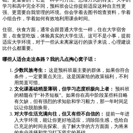
学习和高中完全不同，预科班会让你提前适应这种自主性更
强、更需要自我管理的环境。你会学着去图书馆查资料，学着
小组合作，学着如何有效地利用课余时间。
住宿、伙食方面，通常会跟普通大学生一样，住在大学宿舍
里，在食堂吃饭，体验真实的大学生活。这可不是小事，提前
适应大学环境，对于一些从未离家远行的孩子来说，心理建设
比什么都重要。
哪些人适合走这条路？我的几点掏心窝子话：
少数民族考生：
这是预科班最主要的群体，如果你符合
条件，一定要重点关注。这是国家给的政策福利，不利
用简直可惜。
文化课基础稍显薄弱，但学习态度积极向上者：
预科班
的精髓在于“补齐短板”。如果你在高中阶段某些科目略
有欠缺，但有强烈的求知欲和学习毅力，那一年时间足
以让你脱胎换骨。
对大学生活充满向往，但又有些不自信的：
提前一年进
入大学环境，能让你更好地适应，消除陌生感，也给自
己充足的时间去探索、去了解大学的方方面面，为将来
的专业选择和学习打下坚实的基础。