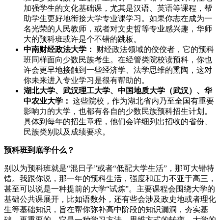
加强学生的文化基础课，尤其是汉语、英语等课程，帮
助学生更好地衔接大学专业课学习。如果你志在成为一
名光荣的人民教师，或者对文史哲等专业感兴趣，华师
大的预科班或许是个不错的跳板。
中南财经政法大学：
财经政法领域的佼佼者，它的预科
班同样面向少数民族考生。在经管类院校读预科，你也
许会更早地接触到一些经济学、法学思维的熏陶，这对
你未来进入专业学习是很有帮助的。
湖北大学、武汉理工大学、中国地质大学（武汉）、华
中农业大学：
这些院校，作为湖北省内乃至全国有重要
影响力的大学，也都有各自的少数民族预科招生计划。
具体到每年的招生章程，他们会详细列出招收的省份、
民族类别以及成绩要求。
预科班到底学什么？
别以为预科班就是“混日子”或者“低配大学生活”，那可大错特
错。我跟你说，那一年的预科生活，强度和压力不亚于高三，
甚至可以说是一种提前的大学“试炼”。主要课程会围绕大学的
基础公共课展开，比如语数外，还有些会涉及政史地或者理化
生等基础知识，旨在帮你弥补高中阶段的知识漏洞，夯实基
础。更重要的，它是一种学习方法、思维方式的转变。大学的