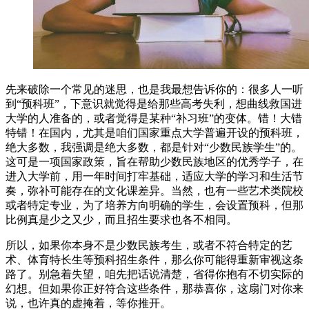
先来破除一个常见的迷思，也是我最想告诉你的：很多人一听
到“预科班”，下意识就觉得是给那些高考失利，想曲线救国进
大学的人准备的，或者觉得是某种“补习班”的变体。错！大错
特错！在国内，尤其是咱们国家重点大学普遍开设的预科班，
绝大多数，我强调是绝大多数，都是针对“少数民族学生”的。
这可是一项国家政策，旨在帮助少数民族地区的优秀学子，在
进入大学前，用一年时间打牢基础，适应大学的学习和生活节
奏，弥补可能存在的文化课差异。当然，也有一些艺术类院校
或者特定专业，为了培养方向明确的学生，会设置预科，但那
比例真是少之又少，而且招生要求也各不相同。
所以，如果你本身不是少数民族考生，或者不符合特定的艺
术、体育特长生等预科招生条件，那么你可能得重新审视这条
路了。别急着失望，咱先把话说清楚，省得你抱有不切实际的
幻想。但如果你正好符合这些条件，那恭喜你，这扇门对你来
说，也许真的虚掩着，等你推开。