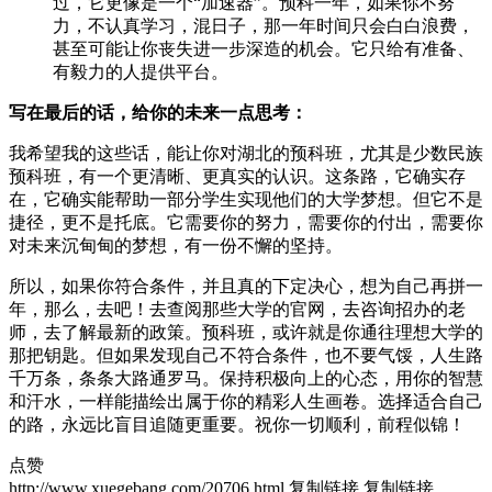
过，它更像是一个“加速器”。预科一年，如果你不努
力，不认真学习，混日子，那一年时间只会白白浪费，
甚至可能让你丧失进一步深造的机会。它只给有准备、
有毅力的人提供平台。
写在最后的话，给你的未来一点思考：
我希望我的这些话，能让你对湖北的预科班，尤其是少数民族
预科班，有一个更清晰、更真实的认识。这条路，它确实存
在，它确实能帮助一部分学生实现他们的大学梦想。但它不是
捷径，更不是托底。它需要你的努力，需要你的付出，需要你
对未来沉甸甸的梦想，有一份不懈的坚持。
所以，如果你符合条件，并且真的下定决心，想为自己再拼一
年，那么，去吧！去查阅那些大学的官网，去咨询招办的老
师，去了解最新的政策。预科班，或许就是你通往理想大学的
那把钥匙。但如果发现自己不符合条件，也不要气馁，人生路
千万条，条条大路通罗马。保持积极向上的心态，用你的智慧
和汗水，一样能描绘出属于你的精彩人生画卷。选择适合自己
的路，永远比盲目追随更重要。祝你一切顺利，前程似锦！
点赞
http://www.xuegebang.com/20706.html
复制链接
复制链接