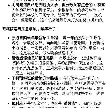
明确知道自己想去哪所大学，但分数又有点悬的：
有些
大学预科班在预科结束后，会根据学生的学习成绩，择
优录取到本校的不同专业。这等于给了你一个“二次机
会”，但请记住，这个机会是靠你实打实的努力拼来的。
避坑指南与注意事项，敲黑板了！
务必查阅当年最新招生章程：
每一年的预科招生政策、
名额、录取分数线、面向地区等都可能微调。不要听信
小道消息，一定要以各大学官网发布的《招生章程》为
准。这是最权威、最准确的信息来源。
警惕虚假信息和招生陷阱：
市场上总有一些机构打着
“预科班”的幌子招摇撞骗，声称能帮你“保送名校”，这
种十有八九是骗子。正规大学的预科班招生都是通过统
一渠道，程序严谨。
了解预科班的后续升学路径：
有些预科班是“直升本
校”，但可能有名额限制或专业限制；有些则需要你再参
加一次专门的考试。务必问清楚，你读完预科后，是直
接能进大学，还是需要考试，以及能进哪些专业。这关
系到你一年的付出值不值。
预科班不是“万金油”，也不是“避风港”：
我前面就说