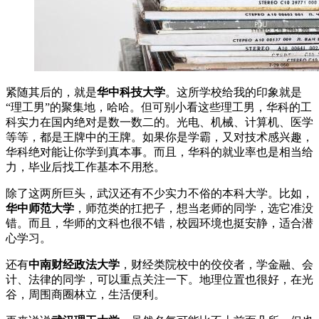
紧随其后的，就是
华中科技大学
。这所学校给我的印象就是
“理工男”的聚集地，哈哈。但可别小看这些理工男，华科的工
科实力在国内绝对是数一数二的。光电、机械、计算机、医学
等等，都是王牌中的王牌。如果你是学霸，又对技术感兴趣，
华科绝对能让你学到真本事。而且，华科的就业率也是相当给
力，毕业后找工作基本不用愁。
除了这两所巨头，武汉还有不少实力不俗的本科大学。比如，
华中师范大学
，师范类的扛把子，想当老师的同学，选它准没
错。而且，华师的文科也很不错，校园环境也挺安静，适合潜
心学习。
还有
中南财经政法大学
，财经类院校中的佼佼者，学金融、会
计、法律的同学，可以重点关注一下。地理位置也很好，在光
谷，周围商圈林立，生活便利。