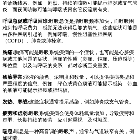
的诊断线索。例如，剧烈、持续的咳嗽可能提示肺炎或支气管
炎；而夜间咳嗽可能与哮喘或胃食管反流病有关。
呼吸急促或呼吸困难:
呼吸急促是指呼吸频率加快，而呼吸困
难则指呼吸费力，感觉无法获得足够的氧气。这些症状可能是
由多种疾病引起的，例如哮喘、慢性阻塞性肺疾病
（COPD）、肺炎或肺栓塞。
胸痛:
胸痛可能是呼吸系统疾病的一个症状，也可能是心脏疾
病或其他问题的症状。胸痛的性质（刺痛、钝痛、压迫感等）
和位置，以及与呼吸的关系，都对诊断至关重要。
痰液异常:
痰液的颜色、浓稠度和数量，可以提供疾病类型和
严重程度的信息。例如，绿色或黄色痰液可能提示感染；带血
的痰液可能提示肺癌或肺结核。
发热、寒战:
这些症状通常提示感染，例如肺炎或支气管炎。
疲劳和虚弱:
呼吸系统疾病会使身体耗氧量增加，导致疲劳和
虚弱。长期持续的疲劳，应引起重视，及时就医。
喘息:
喘息是一种高音调的呼吸声，通常与气道狭窄有关，例
如哮喘。