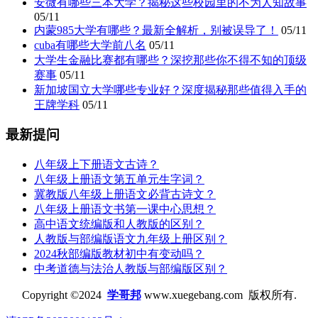
安微有哪些三本大学？揭秘这些校园里的不为人知故事
05/11
内蒙985大学有哪些？最新全解析，别被误导了！
05/11
cuba有哪些大学前八名
05/11
大学生金融比赛都有哪些？深挖那些你不得不知的顶级
赛事
05/11
新加坡国立大学哪些专业好？深度揭秘那些值得入手的
王牌学科
05/11
最新提问
八年级上下册语文古诗？
八年级上册语文第五单元生字词？
冀教版八年级上册语文必背古诗文？
八年级上册语文书第一课中心思想？
高中语文统编版和人教版的区别？
人教版与部编版语文九年级上册区别？
2024秋部编版教材初中有变动吗？
中考道德与法治人教版与部编版区别？
Copyright ©2024
学哥邦
www.xuegebang.com 版权所有.