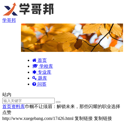
学哥邦
首页
学校库
专业库
题库
问答
站内
首页
资料库
巾帼不让须眉：解锁未来，那些闪耀的职业选择
点赞
http://www.xuegebang.com/17426.html
复制链接
复制链接