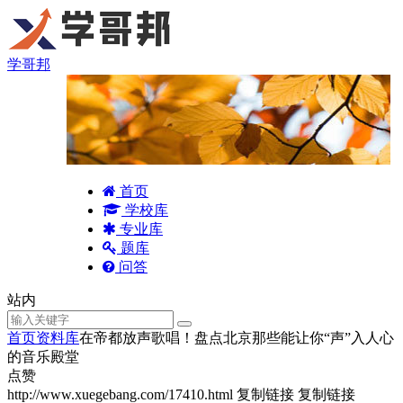
学哥邦
首页
学校库
专业库
题库
问答
站内
首页
资料库
在帝都放声歌唱！盘点北京那些能让你“声”入人心
的音乐殿堂
点赞
http://www.xuegebang.com/17410.html
复制链接
复制链接