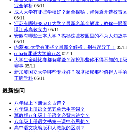
业全解析
05/11
成人大学有哪些学校好？超全揭秘，帮你避开选校雷区
05/11
江苏有哪些985211大学？最新名单全解读，教你一眼看
懂江苏高教实力
05/11
安微有哪些三本大学？揭秘这些校园里的不为人知故事
05/11
内蒙985大学有哪些？最新全解析，别被误导了！
05/11
cuba有哪些大学前八名
05/11
大学生金融比赛都有哪些？深挖那些你不得不知的顶级
赛事
05/11
新加坡国立大学哪些专业好？深度揭秘那些值得入手的
王牌学科
05/11
最新提问
八年级上下册语文古诗？
八年级上册语文第五单元生字词？
冀教版八年级上册语文必背古诗文？
八年级上册语文书第一课中心思想？
高中语文统编版和人教版的区别？