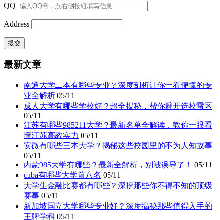
QQ
Address
最新文章
南通大学二本有哪些专业？深度剖析让你一看便懂的专
业全解析
05/11
成人大学有哪些学校好？超全揭秘，帮你避开选校雷区
05/11
江苏有哪些985211大学？最新名单全解读，教你一眼看
懂江苏高教实力
05/11
安微有哪些三本大学？揭秘这些校园里的不为人知故事
05/11
内蒙985大学有哪些？最新全解析，别被误导了！
05/11
cuba有哪些大学前八名
05/11
大学生金融比赛都有哪些？深挖那些你不得不知的顶级
赛事
05/11
新加坡国立大学哪些专业好？深度揭秘那些值得入手的
王牌学科
05/11