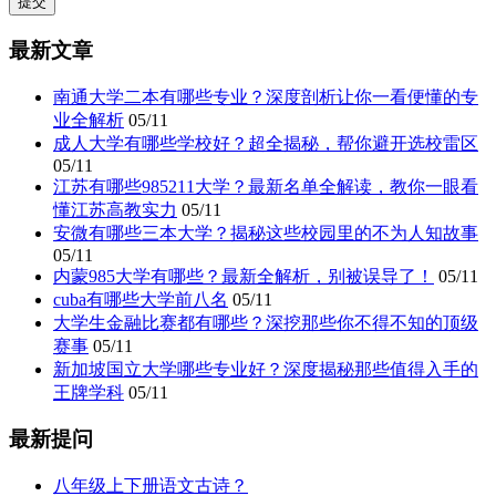
最新文章
南通大学二本有哪些专业？深度剖析让你一看便懂的专
业全解析
05/11
成人大学有哪些学校好？超全揭秘，帮你避开选校雷区
05/11
江苏有哪些985211大学？最新名单全解读，教你一眼看
懂江苏高教实力
05/11
安微有哪些三本大学？揭秘这些校园里的不为人知故事
05/11
内蒙985大学有哪些？最新全解析，别被误导了！
05/11
cuba有哪些大学前八名
05/11
大学生金融比赛都有哪些？深挖那些你不得不知的顶级
赛事
05/11
新加坡国立大学哪些专业好？深度揭秘那些值得入手的
王牌学科
05/11
最新提问
八年级上下册语文古诗？