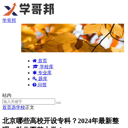
学哥邦
首页
学校库
专业库
题库
问答
站内
首页
选学校
正文
北京哪些高校开设专科？2024年最新整