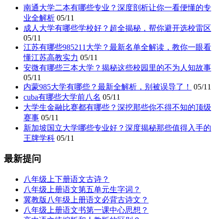
南通大学二本有哪些专业？深度剖析让你一看便懂的专
业全解析
05/11
成人大学有哪些学校好？超全揭秘，帮你避开选校雷区
05/11
江苏有哪些985211大学？最新名单全解读，教你一眼看
懂江苏高教实力
05/11
安微有哪些三本大学？揭秘这些校园里的不为人知故事
05/11
内蒙985大学有哪些？最新全解析，别被误导了！
05/11
cuba有哪些大学前八名
05/11
大学生金融比赛都有哪些？深挖那些你不得不知的顶级
赛事
05/11
新加坡国立大学哪些专业好？深度揭秘那些值得入手的
王牌学科
05/11
最新提问
八年级上下册语文古诗？
八年级上册语文第五单元生字词？
冀教版八年级上册语文必背古诗文？
八年级上册语文书第一课中心思想？