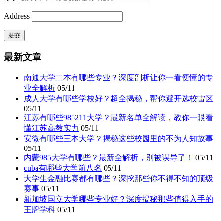
Address
最新文章
南通大学二本有哪些专业？深度剖析让你一看便懂的专
业全解析
05/11
成人大学有哪些学校好？超全揭秘，帮你避开选校雷区
05/11
江苏有哪些985211大学？最新名单全解读，教你一眼看
懂江苏高教实力
05/11
安微有哪些三本大学？揭秘这些校园里的不为人知故事
05/11
内蒙985大学有哪些？最新全解析，别被误导了！
05/11
cuba有哪些大学前八名
05/11
大学生金融比赛都有哪些？深挖那些你不得不知的顶级
赛事
05/11
新加坡国立大学哪些专业好？深度揭秘那些值得入手的
王牌学科
05/11