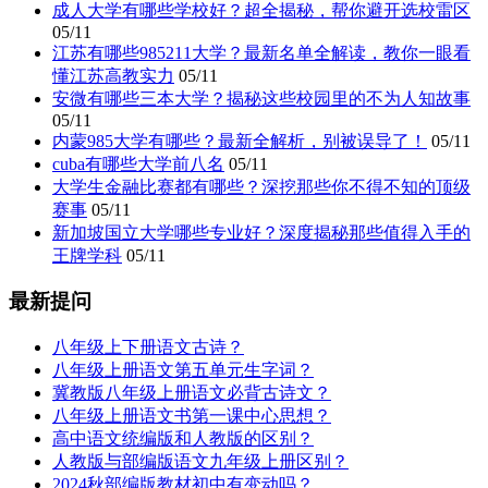
成人大学有哪些学校好？超全揭秘，帮你避开选校雷区
05/11
江苏有哪些985211大学？最新名单全解读，教你一眼看
懂江苏高教实力
05/11
安微有哪些三本大学？揭秘这些校园里的不为人知故事
05/11
内蒙985大学有哪些？最新全解析，别被误导了！
05/11
cuba有哪些大学前八名
05/11
大学生金融比赛都有哪些？深挖那些你不得不知的顶级
赛事
05/11
新加坡国立大学哪些专业好？深度揭秘那些值得入手的
王牌学科
05/11
最新提问
八年级上下册语文古诗？
八年级上册语文第五单元生字词？
冀教版八年级上册语文必背古诗文？
八年级上册语文书第一课中心思想？
高中语文统编版和人教版的区别？
人教版与部编版语文九年级上册区别？
2024秋部编版教材初中有变动吗？