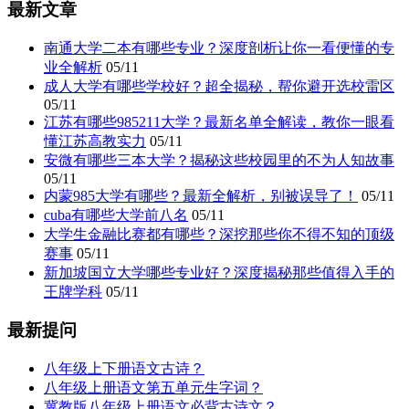
最新文章
南通大学二本有哪些专业？深度剖析让你一看便懂的专
业全解析
05/11
成人大学有哪些学校好？超全揭秘，帮你避开选校雷区
05/11
江苏有哪些985211大学？最新名单全解读，教你一眼看
懂江苏高教实力
05/11
安微有哪些三本大学？揭秘这些校园里的不为人知故事
05/11
内蒙985大学有哪些？最新全解析，别被误导了！
05/11
cuba有哪些大学前八名
05/11
大学生金融比赛都有哪些？深挖那些你不得不知的顶级
赛事
05/11
新加坡国立大学哪些专业好？深度揭秘那些值得入手的
王牌学科
05/11
最新提问
八年级上下册语文古诗？
八年级上册语文第五单元生字词？
冀教版八年级上册语文必背古诗文？