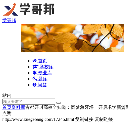
学哥邦
首页
学校库
专业库
题库
问答
站内
首页
资料库
古都开封高校全知道：圆梦象牙塔，开启求学新篇
点赞
http://www.xuegebang.com/17246.html
复制链接
复制链接