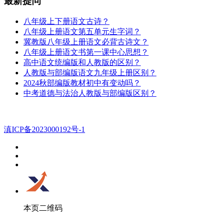
最新提问
八年级上下册语文古诗？
八年级上册语文第五单元生字词？
冀教版八年级上册语文必背古诗文？
八年级上册语文书第一课中心思想？
高中语文统编版和人教版的区别？
人教版与部编版语文九年级上册区别？
2024秋部编版教材初中有变动吗？
中考道德与法治人教版与部编版区别？
滇ICP备2023000192号-1
本页二维码