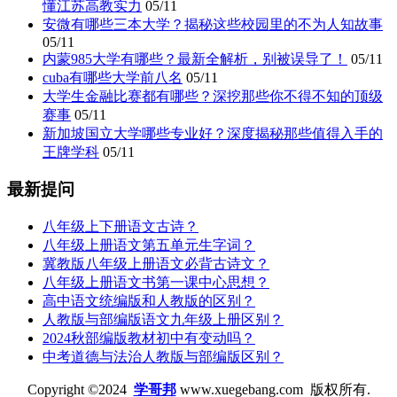
懂江苏高教实力
05/11
安微有哪些三本大学？揭秘这些校园里的不为人知故事
05/11
内蒙985大学有哪些？最新全解析，别被误导了！
05/11
cuba有哪些大学前八名
05/11
大学生金融比赛都有哪些？深挖那些你不得不知的顶级
赛事
05/11
新加坡国立大学哪些专业好？深度揭秘那些值得入手的
王牌学科
05/11
最新提问
八年级上下册语文古诗？
八年级上册语文第五单元生字词？
冀教版八年级上册语文必背古诗文？
八年级上册语文书第一课中心思想？
高中语文统编版和人教版的区别？
人教版与部编版语文九年级上册区别？
2024秋部编版教材初中有变动吗？
中考道德与法治人教版与部编版区别？
Copyright ©2024
学哥邦
www.xuegebang.com 版权所有.