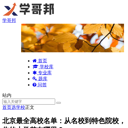
学哥邦
首页
学校库
专业库
题库
问答
站内
首页
选学校
正文
北京最全高校名单：从名校到特色院校，