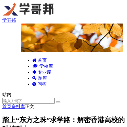
学哥邦
首页
学校库
专业库
题库
问答
站内
首页
资料库
正文
踏上“东方之珠”求学路：解密香港高校的