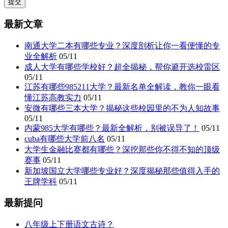
最新文章
南通大学二本有哪些专业？深度剖析让你一看便懂的专
业全解析
05/11
成人大学有哪些学校好？超全揭秘，帮你避开选校雷区
05/11
江苏有哪些985211大学？最新名单全解读，教你一眼看
懂江苏高教实力
05/11
安微有哪些三本大学？揭秘这些校园里的不为人知故事
05/11
内蒙985大学有哪些？最新全解析，别被误导了！
05/11
cuba有哪些大学前八名
05/11
大学生金融比赛都有哪些？深挖那些你不得不知的顶级
赛事
05/11
新加坡国立大学哪些专业好？深度揭秘那些值得入手的
王牌学科
05/11
最新提问
八年级上下册语文古诗？