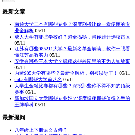
最新文章
南通大学二本有哪些专业？深度剖析让你一看便懂的专
业全解析
05/11
成人大学有哪些学校好？超全揭秘，帮你避开选校雷区
05/11
江苏有哪些985211大学？最新名单全解读，教你一眼看
懂江苏高教实力
05/11
安微有哪些三本大学？揭秘这些校园里的不为人知故事
05/11
内蒙985大学有哪些？最新全解析，别被误导了！
05/11
cuba有哪些大学前八名
05/11
大学生金融比赛都有哪些？深挖那些你不得不知的顶级
赛事
05/11
新加坡国立大学哪些专业好？深度揭秘那些值得入手的
王牌学科
05/11
最新提问
八年级上下册语文古诗？