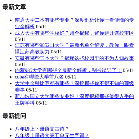
最新文章
南通大学二本有哪些专业？深度剖析让你一看便懂的专
业全解析
05/11
成人大学有哪些学校好？超全揭秘，帮你避开选校雷区
05/11
江苏有哪些985211大学？最新名单全解读，教你一眼看
懂江苏高教实力
05/11
安微有哪些三本大学？揭秘这些校园里的不为人知故事
05/11
内蒙985大学有哪些？最新全解析，别被误导了！
05/11
cuba有哪些大学前八名
05/11
大学生金融比赛都有哪些？深挖那些你不得不知的顶级
赛事
05/11
新加坡国立大学哪些专业好？深度揭秘那些值得入手的
王牌学科
05/11
最新提问
八年级上下册语文古诗？
八年级上册语文第五单元生字词？