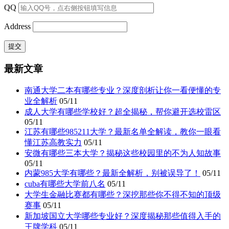
QQ
Address
最新文章
南通大学二本有哪些专业？深度剖析让你一看便懂的专
业全解析
05/11
成人大学有哪些学校好？超全揭秘，帮你避开选校雷区
05/11
江苏有哪些985211大学？最新名单全解读，教你一眼看
懂江苏高教实力
05/11
安微有哪些三本大学？揭秘这些校园里的不为人知故事
05/11
内蒙985大学有哪些？最新全解析，别被误导了！
05/11
cuba有哪些大学前八名
05/11
大学生金融比赛都有哪些？深挖那些你不得不知的顶级
赛事
05/11
新加坡国立大学哪些专业好？深度揭秘那些值得入手的
王牌学科
05/11