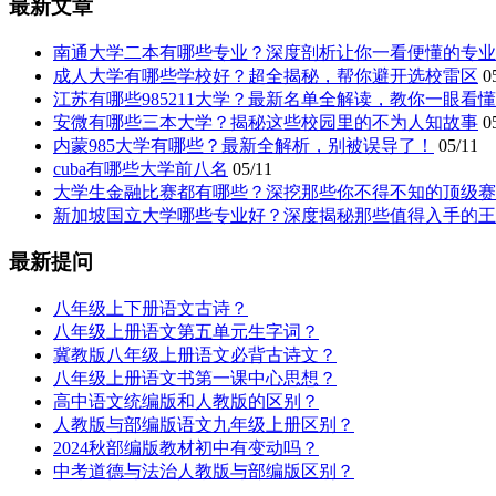
最新文章
南通大学二本有哪些专业？深度剖析让你一看便懂的专业
成人大学有哪些学校好？超全揭秘，帮你避开选校雷区
0
江苏有哪些985211大学？最新名单全解读，教你一眼看
安微有哪些三本大学？揭秘这些校园里的不为人知故事
0
内蒙985大学有哪些？最新全解析，别被误导了！
05/11
cuba有哪些大学前八名
05/11
大学生金融比赛都有哪些？深挖那些你不得不知的顶级赛
新加坡国立大学哪些专业好？深度揭秘那些值得入手的王
最新提问
八年级上下册语文古诗？
八年级上册语文第五单元生字词？
冀教版八年级上册语文必背古诗文？
八年级上册语文书第一课中心思想？
高中语文统编版和人教版的区别？
人教版与部编版语文九年级上册区别？
2024秋部编版教材初中有变动吗？
中考道德与法治人教版与部编版区别？