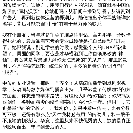
国传媒大学。这地方，用我们行内人的话说，简直就是中国传
媒界的“霍格沃茨”！你敢想吗？从新闻主播到导演，从编剧到
广告人，再到新媒体运营的弄潮儿，随便拉出个你耳熟能详的
名字，背后可能都跟“中传”有着千丝万缕的联系。
我有个朋友，当年就是削尖了脑袋往里钻。高考那年，分数卡
得死死的，最后靠着艺考的专业成绩硬是把自己给“送”进去
了。她跟我说，刚进学校的时候，感觉整个人的DNA都被重
塑了。周围的同学，要么是才华横溢到让你自惭形秽的“神
仙”，要么就是背景强大到你无法想象的“关系户”。那里的氛
围，不是“学霸”就能一统江湖的，更多的是看你的“才华”和
“眼界”。
中传的专业设置，那叫一个齐全！从新闻传播学到戏剧影视
学，从动画与数字媒体到播音主持，几乎涵盖了传媒领域的方
方面面。你想走纯学术路线，有理论大师给你指路；你想搞实
践创作，各种高精尖的设备和实训机会让你手痒。但同时，它
也是最“卷”的学校之一。我劝你，如果冲着中传去，光有分数
可不够，还得有那么点“天生我材必有用”的闯劲儿，和一股子
不服输的韧劲儿。毕竟，这里从来不缺优秀的人，缺的是真正
能脱颖而出、坚持到最后的人。