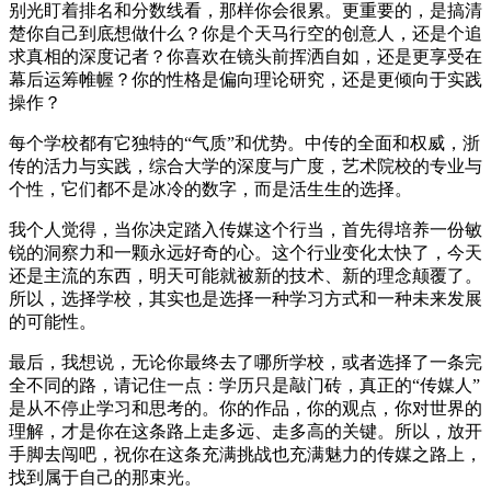
别光盯着排名和分数线看，那样你会很累。更重要的，是搞清
楚你自己到底想做什么？你是个天马行空的创意人，还是个追
求真相的深度记者？你喜欢在镜头前挥洒自如，还是更享受在
幕后运筹帷幄？你的性格是偏向理论研究，还是更倾向于实践
操作？
每个学校都有它独特的“气质”和优势。中传的全面和权威，浙
传的活力与实践，综合大学的深度与广度，艺术院校的专业与
个性，它们都不是冰冷的数字，而是活生生的选择。
我个人觉得，当你决定踏入传媒这个行当，首先得培养一份敏
锐的洞察力和一颗永远好奇的心。这个行业变化太快了，今天
还是主流的东西，明天可能就被新的技术、新的理念颠覆了。
所以，选择学校，其实也是选择一种学习方式和一种未来发展
的可能性。
最后，我想说，无论你最终去了哪所学校，或者选择了一条完
全不同的路，请记住一点：学历只是敲门砖，真正的“传媒人”
是从不停止学习和思考的。你的作品，你的观点，你对世界的
理解，才是你在这条路上走多远、走多高的关键。所以，放开
手脚去闯吧，祝你在这条充满挑战也充满魅力的传媒之路上，
找到属于自己的那束光。