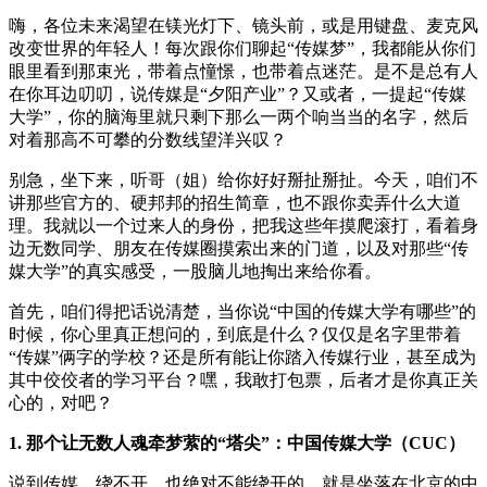
嗨，各位未来渴望在镁光灯下、镜头前，或是用键盘、麦克风
改变世界的年轻人！每次跟你们聊起“传媒梦”，我都能从你们
眼里看到那束光，带着点憧憬，也带着点迷茫。是不是总有人
在你耳边叨叨，说传媒是“夕阳产业”？又或者，一提起“传媒
大学”，你的脑海里就只剩下那么一两个响当当的名字，然后
对着那高不可攀的分数线望洋兴叹？
别急，坐下来，听哥（姐）给你好好掰扯掰扯。今天，咱们不
讲那些官方的、硬邦邦的招生简章，也不跟你卖弄什么大道
理。我就以一个过来人的身份，把我这些年摸爬滚打，看着身
边无数同学、朋友在传媒圈摸索出来的门道，以及对那些“传
媒大学”的真实感受，一股脑儿地掏出来给你看。
首先，咱们得把话说清楚，当你说“中国的传媒大学有哪些”的
时候，你心里真正想问的，到底是什么？仅仅是名字里带着
“传媒”俩字的学校？还是所有能让你踏入传媒行业，甚至成为
其中佼佼者的学习平台？嘿，我敢打包票，后者才是你真正关
心的，对吧？
1. 那个让无数人魂牵梦萦的“塔尖”：中国传媒大学（CUC）
说到传媒，绕不开，也绝对不能绕开的，就是坐落在北京的中