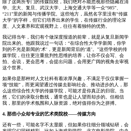
除了这两所专门的传媒院校，我们绝对不能忽视那些隐藏在清
华、北大、复旦、武汉大学、上海交通大学等一众“985”、
“211”里的新闻与传播学院。这些地方，虽然名字里没有“传媒
大学”的字样，但它们培养出来的学生，在传媒行业的理论深
度、人文素养和宏观视野上，往往有着独特的优势。
我记得当年，我们有个做深度报道的前辈，就是从复旦新闻学
院出来的。他跟我说过一句话：“在综合性大学学新闻，你学
到的不光是新闻的‘术’，更是新闻背后的‘道’。”这些学校的传
媒学院，往往更注重批判性思维的培养，让你不仅会写、会
拍、会说，更会思考，会提出问题，会用更广阔的视角去审视
这个世界。
如果你是那种对人文社科有着浓厚兴趣，不满足于仅仅掌握一
项“技能”，而更渴望通过传媒去影响社会、推动进步的人，那
么这些综合性大学的传媒学院，可能才是你真正的归宿。当
然，它们的录取分数线，通常也是让人望而却步的。但相信
我，那里的学术氛围和人脉资源，绝对值得你为之拼搏。
4. 那些小众却专业的艺术类院校——传媒方向
还有一些，可能名字不太显眼，但如果你往细分领域钻研，会
发现它们同样精彩。比如上海戏剧学院、北京电影学院、中央