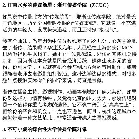
2. 江南水乡的传媒新星：浙江传媒学院（ZCUC）
如果说中传是北方的“传媒航母”，那浙江传媒学院，绝对是长
三角地区，乃至全国都叫得响的“传媒重镇”。它就像一个充满
活力的年轻人，发展势头迅猛，而且还特别“接地气”。
我有个师妹，当年因为中传分数线差了那么几分，心灰意冷地
去了浙传。结果呢？毕业没几年，人已经在上海的头部MCN
机构做得风生水起了。她不止一次跟我说，浙传的实践机会特
别多，因为浙江本身就是民营经济活跃、媒体生态多元的省
份。你刚入学，可能就有机会参与到地方台的节目制作，或者
跟随着老师去电影剧组打酱油。这种边学边做的模式，对很多
想早点接触实际操作的同学来说，简直是宝藏。
浙传在播音主持、影视制作、动画等领域的口碑尤其好。如果
你对这些方向情有独钟，又觉得北京的压力太大，那浙传绝对
是一个值得你重点考虑的选择。它不像中传那么“高高在上”，
但给你的平台和机会，一点也不逊色。而且，杭州这座城市本
身就带着一种文艺范儿，非常适合传媒人去寻找灵感。
3. 不可小觑的综合性大学传媒学院群像