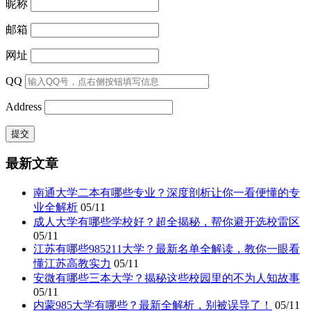
昵称
邮箱
网址
QQ
Address
最新文章
南通大学二本有哪些专业？深度剖析让你一看便懂的专
业全解析
05/11
成人大学有哪些学校好？超全揭秘，帮你避开选校雷区
05/11
江苏有哪些985211大学？最新名单全解读，教你一眼看
懂江苏高教实力
05/11
安微有哪些三本大学？揭秘这些校园里的不为人知故事
05/11
内蒙985大学有哪些？最新全解析，别被误导了！
05/11