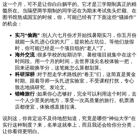
这一个月，可不是让你白白躺平的。它才是三学期制真正的精
髓所在。当隔壁两学期制的同学还在为期末考试焦头烂额、在
图书馆熬成国宝的时候，你，可能已经有了下面这些“骚操作”
的机会：
实习“偷跑”
:别人六七月份才开始找暑期实习，你五月份
就能一头扎进心仪的大厂，提前抢占坑位。等他们放假
时，你可能已经是一个项目组的“老人”了。
海外交流
:很多学校的短期访学、暑校项目就集中在这个
时间段。用一个月的时间，去世界顶尖名校体验一把，
回来还能换学分，这笔账怎么算都划算。
科研深耕
:对于想走学术路线的“卷王”们，这简直是黄金
时期。跟着导师一头扎进实验室，不受课程打扰，专心
致志地搞研究、发论文。
错峰旅行
:如果你心态够好，完全可以利用这个时间，去
一个人少景美的地方，享受一次高质量的旅行。机票酒
店都便宜，体验感直接拉满。
说到这，你肯定迫不及待地想知道，究竟是哪些“神仙大学”在
实行这种制度？来，名单这就奉上，而且我还会给你分分类，
让你看得更明白。