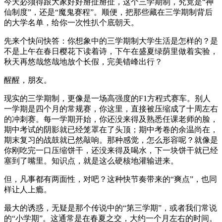
今天必须得跟大家好好掰扯掰扯，这个三学期制，究竟是“神
仙制度”，还是“魔鬼赛程”。顺便，把那些藏在三学期制背后
的大学名单，给你一次性扒个底朝天。
先来个快问快答：你想象中的三学期制大学生活是怎样的？是
不是上午在春日樱花下读着诗，下午在盛夏绿荫里做着实验，
秋天再悠哉悠哉地放个长假，完美错峰出行？
醒醒，朋友。
现实的三学期制，更像是一场高强度的F1方程式赛车。别人
一学期是四个月的常规赛，你这里，直接被压缩成了十周左右
的冲刺赛。每一学期开始，你还没来得及熟悉任课老师的脸，
期中考试的阴影就已经笼罩在了头顶；期中考卷的余温尚在，
期末复习的战鼓就已然敲响。那种感觉，怎么形容呢？就像是
你刚吃完一口压缩饼干，还没来得及喝水，下一块饼干就已经
塞到了嘴里。知识点，就是这么硬核地灌输进来。
但，凡事都有两面性，对吧？这种快节奏带来的“爽点”，也同
样让人上瘾。
最大的诱惑，无疑是那个传说中的“第三学期”，或者我们常说
的“小学期”。这通常是在春夏之交，大约一个月左右的时间。