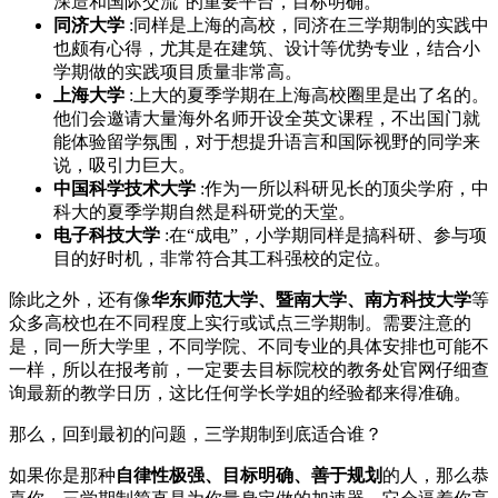
深造和国际交流”的重要平台，目标明确。
同济大学
:同样是上海的高校，同济在三学期制的实践中
也颇有心得，尤其是在建筑、设计等优势专业，结合小
学期做的实践项目质量非常高。
上海大学
:上大的夏季学期在上海高校圈里是出了名的。
他们会邀请大量海外名师开设全英文课程，不出国门就
能体验留学氛围，对于想提升语言和国际视野的同学来
说，吸引力巨大。
中国科学技术大学
:作为一所以科研见长的顶尖学府，中
科大的夏季学期自然是科研党的天堂。
电子科技大学
:在“成电”，小学期同样是搞科研、参与项
目的好时机，非常符合其工科强校的定位。
除此之外，还有像
华东师范大学、暨南大学、南方科技大学
等
众多高校也在不同程度上实行或试点三学期制。需要注意的
是，同一所大学里，不同学院、不同专业的具体安排也可能不
一样，所以在报考前，一定要去目标院校的教务处官网仔细查
询最新的教学日历，这比任何学长学姐的经验都来得准确。
那么，回到最初的问题，三学期制到底适合谁？
如果你是那种
自律性极强、目标明确、善于规划
的人，那么恭