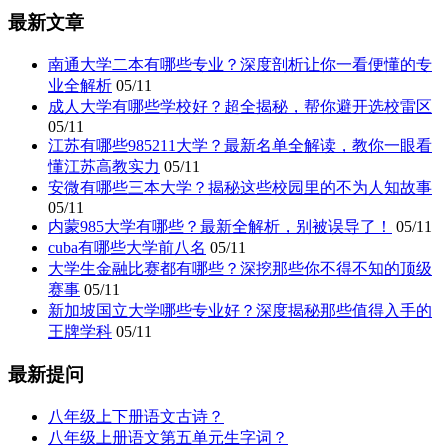
最新文章
南通大学二本有哪些专业？深度剖析让你一看便懂的专
业全解析
05/11
成人大学有哪些学校好？超全揭秘，帮你避开选校雷区
05/11
江苏有哪些985211大学？最新名单全解读，教你一眼看
懂江苏高教实力
05/11
安微有哪些三本大学？揭秘这些校园里的不为人知故事
05/11
内蒙985大学有哪些？最新全解析，别被误导了！
05/11
cuba有哪些大学前八名
05/11
大学生金融比赛都有哪些？深挖那些你不得不知的顶级
赛事
05/11
新加坡国立大学哪些专业好？深度揭秘那些值得入手的
王牌学科
05/11
最新提问
八年级上下册语文古诗？
八年级上册语文第五单元生字词？