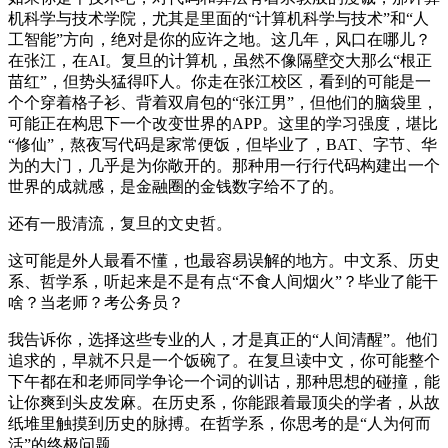
机科学与技术学院，尤其是里面的“计算机科学与技术”和“人
工智能”方向，绝对是你的应许之地。这几年，风口在哪儿？
在张江，在AI。复旦的计算机，虽然不像隔壁交大那么“根正
苗红”，但势头猛得吓人。你走在张江校区，看到的可能是一
个个穿着格子衫、背着双肩包的“张江男”，但他们的脑袋里，
可能正在构思下一个改变世界的APP。这里的学习强度，堪比
“修仙”，熬夜写代码是家常便饭，但毕业了，BAT、字节、华
为的大门，几乎是为你敞开的。那种用一行行代码构建出一个
世界的成就感，是金融圈的金钱数字给不了的。
还有一股清流，复旦的文史哲。
这可能是外人最看不懂，也最容易误解的地方。中文系、历史
系、哲学系，听起来是不是有点“不食人间烟火”？毕业了能干
啥？当老师？考公务员？
我告诉你，选择这些专业的人，才是真正的“人间清醒”。他们
追求的，早就不只是一个饭碗了。在复旦读中文，你可能整个
下午都在和老师同学争论一个词的训诂，那种思想的碰撞，能
让你爽到头皮发麻。在历史系，你能跟着最顶尖的学者，从故
纸堆里触摸到历史的脉搏。在哲学系，你思考的是“人为何而
活”的终极问题。