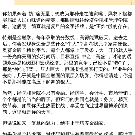
你如果奔着“钱”途无量，想成为那种走在陆家嘴，风衣下摆都
能扇出人民币味道的精英，那眼睛就往经济学院和管理学院
瞅。这俩院，简直就是复旦的金字招牌，是“王炸”般的存在。
特别是金融学。每年录取的分数线，高得能戳破天。进去之
后，你会发现身边全是些什么“牛人”？高考状元？家常便饭。
奥赛金牌？稀松平常。每个人都像上了发条，大一开始就人手
一份光鲜亮丽的实习简历，目标直指“中金”“高盛”，讨论的话
题永远是K线图和宏观经济。那里的竞争，已经不是“卷”了，
那是“神仙打架”。压力巨大，但回报也是实打实的。毕业生的
去向，几乎就是中国金融圈的顶层入场券。你得想清楚，你是
不是那种能在高压下起舞的狠人。
当然，经院和管院不只有金融。经济学、会计学、市场营销，
个个都是响当当的牌子。但它们的共同点就是：务实、精英、
快节奏。如果你天生热爱挑战，享受在商业世界里搏杀的快
感，这里就是你的天堂。
但话说回来，复旦的魅力，绝不止于培养金融家。
如果你是个技术宅，对代码和算法有着宗教般的虔诚，那计算