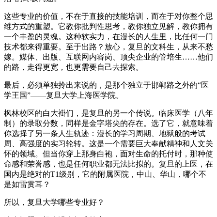
这些专业的价值，不在于直接的技能培训，而在于对你整个思
维方式的重塑。它教你批判性思考，教你独立见解，教你拥有
一个丰盈的灵魂。这种软实力，在漫长的人生里，比任何一门
技术都来得重要。至于出路？放心，复旦的文科生，从来不愁
嫁。媒体、出版、互联网内容岗、顶尖企业的管培生……他们
的路，走得更宽，也更需要自己去探索。
最后，必须单独拎出来说的，是那个独立于邯郸路之外的“医
学王国”——复旦大学上海医学院。
枫林校区的白大褂们，是复旦的另一个传说。临床医学（八年
制）的录取分数，同样是金字塔尖的存在。选了它，就意味着
你选择了另一条人生轨迹：漫长的学习周期、地狱般的考试
周、高强度的实习轮转。这是一个需要巨大奉献精神和人文关
怀的领域。但当你穿上那身白袍，面对生命的托付时，那种使
命感和荣誉感，也是任何职业都无法比拟的。复旦的上医，在
国内是绝对的T1级别，它的附属医院，中山、华山，哪个不
是如雷贯耳？
所以，复旦大学哪些专业好？