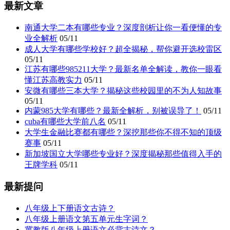
最新文章
南通大学二本有哪些专业？深度剖析让你一看便懂的专
业全解析
05/11
成人大学有哪些学校好？超全揭秘，帮你避开选校雷区
05/11
江苏有哪些985211大学？最新名单全解读，教你一眼看
懂江苏高教实力
05/11
安微有哪些三本大学？揭秘这些校园里的不为人知故事
05/11
内蒙985大学有哪些？最新全解析，别被误导了！
05/11
cuba有哪些大学前八名
05/11
大学生金融比赛都有哪些？深挖那些你不得不知的顶级
赛事
05/11
新加坡国立大学哪些专业好？深度揭秘那些值得入手的
王牌学科
05/11
最新提问
八年级上下册语文古诗？
八年级上册语文第五单元生字词？
冀教版八年级上册语文必背古诗文？