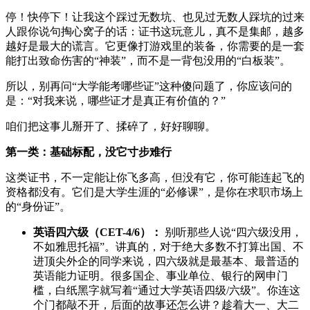
停！快停下！让我这个踩过无数坑、也见过无数人踩坑的过来
人跟你说句掏心窝子的话：证书这玩意儿，真不是集邮，越多
越好是最大的谎言。它更像打游戏里的装备，你需要的是一套
能打出致命伤害的“神装”，而不是一背包没用的“白板装”。
所以，别再问“大学能考哪些证”这种傻问题了，你应该问的
是：“对我来说，哪些证才是真正有价值的？”
咱们把这事儿掰开了、揉碎了，好好聊聊。
第一类：基础标配，没它寸步难行
这类证书，不一定能让你飞多高，但没有它，你可能连起飞的
资格都没有。它们是大学生涯的“必修课”，是你在求职市场上
的“身份证”。
英语四六级（CET-4/6）：
别听那些人说“四六级没用，
不如雅思托福”。讲真的，对于绝大多数不打算出国、不
进顶尖外企的同学来说，四六级就是最基本、最普适的
英语能力证明。很多国企、事业单位、银行的网申门
槛，白纸黑字就写着“通过大学英语四级/六级”。你连这
个门都敲不开，后面的故事还怎么讲？趁着大一、大二