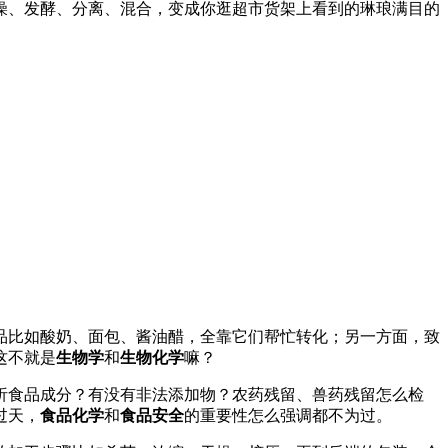
燥、发酵、分离、混合，变成你逛超市货架上看到的琳琅满目的
品比如酸奶、面包、酱油醋，全靠它们帮忙转化；另一方面，致
这不就是
生物学
和
生物化学
嘛？
析食品成分？有没有非法添加物？农药残留、兽药残留怎么检
过天，
食品化学
和
食品安全
的重要性怎么强调都不为过。