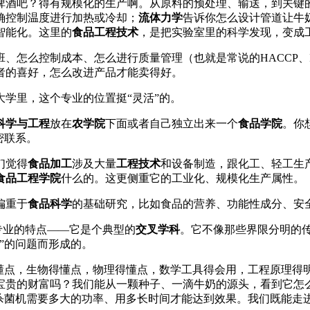
啤酒吧？得有规模化的生产啊。从原料的预处理、输送，到关键
确控制温度进行加热或冷却；
流体力学
告诉你怎么设计管道让牛
智能化。这里的
食品工程技术
，是把实验室里的科学发现，变成
、怎么控制成本、怎么进行质量管理（也就是常说的HACCP、I
者的喜好，怎么改进产品才能卖得好。
学里，这个专业的位置挺“灵活”的。
科学与工程
放在
农学院
下面或者自己独立出来一个
食品学院
。你
密联系。
们觉得
食品加工
涉及大量
工程技术
和设备制造，跟化工、轻工生
食品工程学院
什么的。这更侧重它的工业化、规模化生产属性。
偏重于
食品科学
的基础研究，比如食品的营养、功能性成分、安
专业的特点——它是个典型的
交叉学科
。它不像那些界限分明的传
”的问题而形成的。
得懂点，生物得懂点，物理得懂点，数学工具得会用，工程原理得
宝贵的财富吗？我们能从一颗种子、一滴牛奶的源头，看到它怎
氏杀菌机需要多大的功率、用多长时间才能达到效果。我们既能走