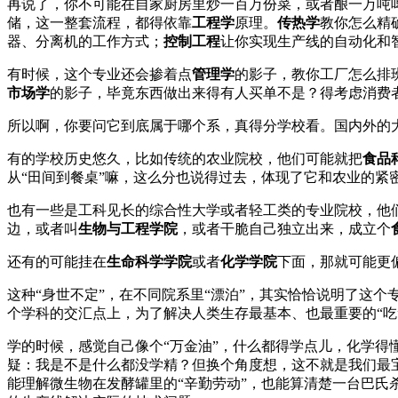
再说了，你不可能在自家厨房里炒一百万份菜，或者酿一万吨
储，这一整套流程，都得依靠
工程学
原理。
传热学
教你怎么精
器、分离机的工作方式；
控制工程
让你实现生产线的自动化和
有时候，这个专业还会掺着点
管理学
的影子，教你工厂怎么排班
市场学
的影子，毕竟东西做出来得有人买单不是？得考虑消费
所以啊，你要问它到底属于哪个系，真得分学校看。国内外的大
有的学校历史悠久，比如传统的农业院校，他们可能就把
食品
从“田间到餐桌”嘛，这么分也说得过去，体现了它和农业的紧
也有一些是工科见长的综合性大学或者轻工类的专业院校，他
边，或者叫
生物与工程学院
，或者干脆自己独立出来，成立个
还有的可能挂在
生命科学学院
或者
化学学院
下面，那就可能更
这种“身世不定”，在不同院系里“漂泊”，其实恰恰说明了这个
个学科的交汇点上，为了解决人类生存最基本、也最重要的“吃
学的时候，感觉自己像个“万金油”，什么都得学点儿，化学
疑：我是不是什么都没学精？但换个角度想，这不就是我们最
能理解微生物在发酵罐里的“辛勤劳动”，也能算清楚一台巴