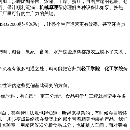
的加工步骤比如杀菌、浓缩、干燥、挤压，再到后端的包装、仓
奶、果汁顺利流淌；
机械原理
帮你理解各种设备比如泵、换热
工厂里可行的生产力的关键。
SO22000那些体系），让整个生产运营更有效率。甚至还有点
想啊，粮食、果蔬、畜禽、水产这些原料都跟农业脱不了关系，
产流程有很多相通之处，就可能把它归到
轻工学院
、
化工学院
旁
全性评估这些更偏基础研究的方向。
统学科，有自己“一亩三分地”。食品科学与工程就是诞生在多
明白，甚至管理法规也得知道。听起来挺杂的，有时候会自我怀
么一步步变成最终摆在货架上的那个带着精美包装的产品。我们
进实验室，用精密仪器分析食品成分，也能踏入车间，面对轰鸣