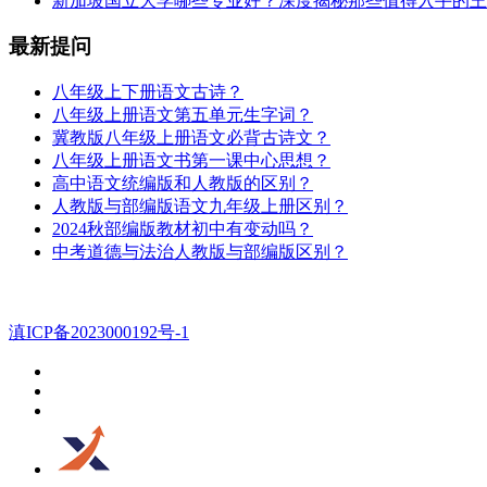
新加坡国立大学哪些专业好？深度揭秘那些值得入手的王
最新提问
八年级上下册语文古诗？
八年级上册语文第五单元生字词？
冀教版八年级上册语文必背古诗文？
八年级上册语文书第一课中心思想？
高中语文统编版和人教版的区别？
人教版与部编版语文九年级上册区别？
2024秋部编版教材初中有变动吗？
中考道德与法治人教版与部编版区别？
滇ICP备2023000192号-1