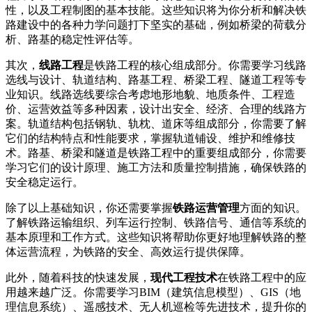
性，以及工程制图的基本技能。这些知识将为你分析和解决铁
路建设中的各种力学问题打下坚实的基础，例如桥梁的荷载分
析、路基的稳定性评估等。
其次，
线路工程
是铁路工程的核心组成部分。你需要学习线路
选线与设计、轨道结构、路基工程、桥梁工程、隧道工程等专
业知识。线路选线要综合考虑地形地貌、地质条件、工程造
价、运营效益等多种因素，设计出安全、经济、合理的线路方
案。轨道结构包括钢轨、轨枕、道床等组成部分，你需要了解
它们的结构特点和性能要求，掌握轨道铺设、维护和维修技
术。路基、桥梁和隧道是铁路工程中的重要组成部分，你需要
学习它们的设计原理、施工方法和质量控制措施，确保铁路的
安全稳定运行。
除了以上基础知识，你还需要掌握
铁路运营管理
方面的知识。
了解铁路运输组织、列车运行控制、铁路信号、通信等系统的
基本原理和工作方式。这些知识将帮助你更好地理解铁路的整
体运营流程，为铁路的安全、高效运行提供保障。
此外，随着科技的快速发展，
现代工程技术
在铁路工程中的应
用越来越广泛。你需要学习BIM（建筑信息模型）、GIS（地
理信息系统）、遥感技术、无人机巡检等先进技术，提升你的