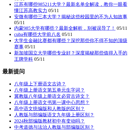
江苏有哪些985211大学？最新名单全解读，教你一眼看
懂江苏高教实力
05/11
安微有哪些三本大学？揭秘这些校园里的不为人知故事
05/11
内蒙985大学有哪些？最新全解析，别被误导了！
05/11
cuba有哪些大学前八名
05/11
大学生金融比赛都有哪些？深挖那些你不得不知的顶级
赛事
05/11
新加坡国立大学哪些专业好？深度揭秘那些值得入手的
王牌学科
05/11
最新提问
八年级上下册语文古诗？
八年级上册语文第五单元生字词？
冀教版八年级上册语文必背古诗文？
八年级上册语文书第一课中心思想？
高中语文统编版和人教版的区别？
人教版与部编版语文九年级上册区别？
2024秋部编版教材初中有变动吗？
中考道德与法治人教版与部编版区别？